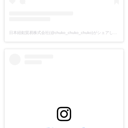
日本紐釦貿易株式会社(@chuko_chuko_chuko)がシェアした投稿