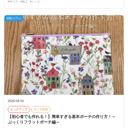
#作り方
#輸入
#レシピ
紐釦コラム
2026-04-03
ピックアップ
作り方講座
【初心者でも作れる！】簡単すぎる基本ポーチの作り方！～
ぷっくりフラットポーチ編～