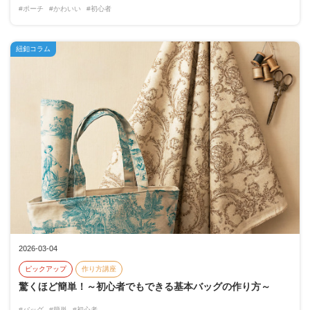
#ポーチ
#かわいい
#初心者
紐釦コラム
2026-03-04
ピックアップ
作り方講座
驚くほど簡単！～初心者でもできる基本バッグの作り方～
#バッグ
#簡単
#初心者