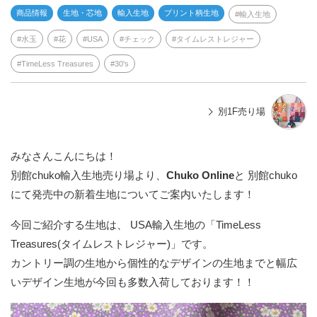
商品情報
生地・芯地
輸入生地
プリント柄生地
輸入生地
水玉
花
USA
チェック
タイムレストレジャー
TimeLess Treasures
30's
別1F売り場
みなさんこんにちは！
別館chuko輸入生地売り場より、
Chuko Online
と 別館chuko
にて発売中の新着生地についてご案内いたします！
今回ご紹介する生地は、 USA輸入生地の「TimeLess
Treasures(タイムレストレジャー)」です。
カントリー調の生地から個性的なデザインの生地までと幅広
いデザイン生地が今回も多数入荷しております！！