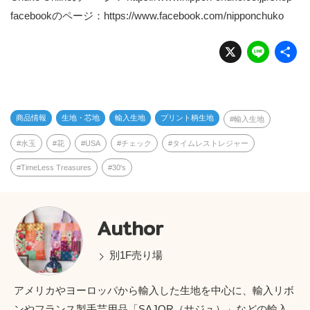
facebookのページ：
https://www.facebook.com/nipponchuko
X
Li
n
e
商品情報
生地・芯地
輸入生地
プリント柄生地
輸入生地
水玉
花
USA
チェック
タイムレストレジャー
TimeLess Treasures
30's
Author
別1F売り場
アメリカやヨーロッパから輸入した生地を中心に、輸入リボ
ンやフランス製手芸用品「SAJOR（サジュ）」などの輸入