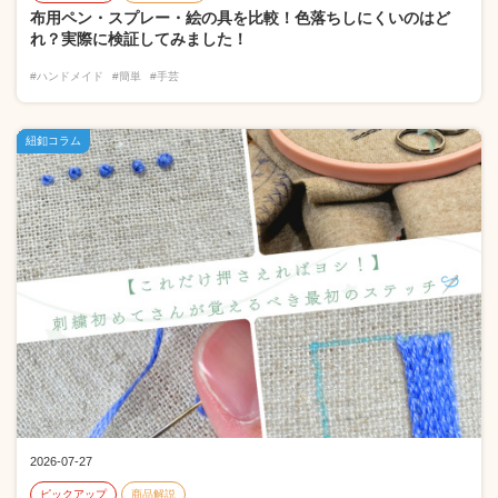
布用ペン・スプレー・絵の具を比較！色落ちしにくいのはど
れ？実際に検証してみました！
#ハンドメイド
#簡単
#手芸
紐釦コラム
2026-07-27
ピックアップ
商品解説