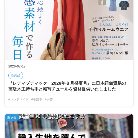
2026-07-17
新商品
『レディブティック 2026年８月盛夏号』に日本紐釦貿易の
高級木工持ち手と転写チュールを資材提供いたしました
#ハンドメイド
#手芸本
#手芸
展示会