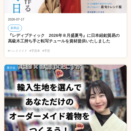
2026-07-17
新商品
『レディブティック 2026年８月盛夏号』に日本紐釦貿易の
高級木工持ち手と転写チュールを資材提供いたしました
#ハンドメイド
#手芸本
#手芸
展示会