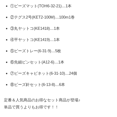
①
ビーズマット(TOH6-32-21)
…1本
②
テグス2号(KET2-100M)
…100m1巻
③
丸ヤットコ(KE1418)
…1本
④
平ヤットコ(KE1419)
…1本
⑤
ビーズトレー(6-31-9)
…5枚
⑥
先細ピンセット(A12-6)
…1本
⑦
ビーズキャビネット(6-31-10)
…24個
⑧
ビーズ針セット(6-13-8)
…6本
定番＆人気商品のお得なセット商品が登場♪
単品で買うよりもお得です！！