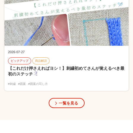
2026-07-27
ピックアップ
商品解説
【これだけ押さえればヨシ！】刺繍初めてさんが覚えるべき最
初のステッチ
#刺繍
#図案
#図案の写し方
一覧を見る