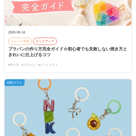
2026-06-16
トレンド手芸
ピックアップ
プラバンの作り方完全ガイド☆初心者でも失敗しない焼き方と
きれいに仕上げるコツ
#作り方
#プラバン
#ハンドメイド
紐釦コラム