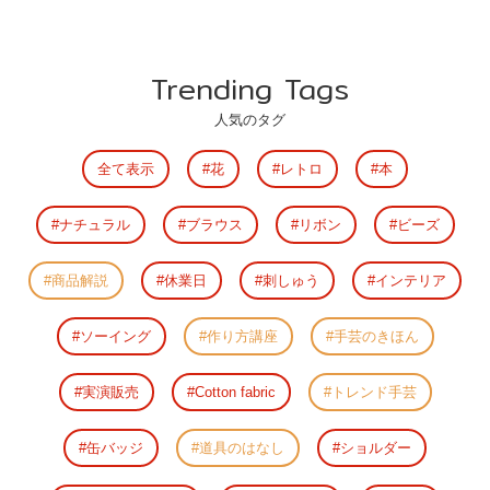
Trending Tags
人気のタグ
全て表示
花
レトロ
本
ナチュラル
ブラウス
リボン
ビーズ
商品解説
休業日
刺しゅう
インテリア
ソーイング
作り方講座
手芸のきほん
実演販売
Cotton fabric
トレンド手芸
缶バッジ
道具のはなし
ショルダー