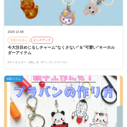
2025-12-08
手芸のきほん
ピックアップ
今大注目めじるしチャーム”なくさない”＆”可愛い”キーホル
ダーアイテム
#キーホルダー
#推し活
#アンブレラマーカー
紐釦コラム