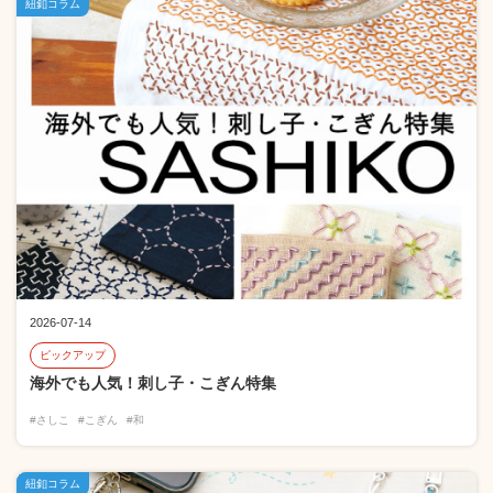
紐釦コラム
2026-07-14
ピックアップ
海外でも人気！刺し子・こぎん特集
#さしこ
#こぎん
#和
紐釦コラム