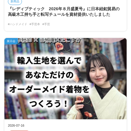
新商品
『レディブティック 2026年８月盛夏号』に日本紐釦貿易の
高級木工持ち手と転写チュールを資材提供いたしました
#ハンドメイド
#手芸本
#手芸
展示会
2026-07-16