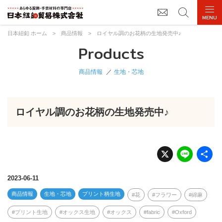
日本紐釦 ホーム
>
商品情報
>
ロイヤル調のお花柄の生地発売中♪
Products
商品情報
生地・芯地
ロイヤル調のお花柄の生地発売中♪
X
Li
n
e
2023-06-11
商品情報
生地・芯地
プリント柄生地
花
フラワー
綿麻
プリント生地
オックス生地
オックス
fabric
Oxford