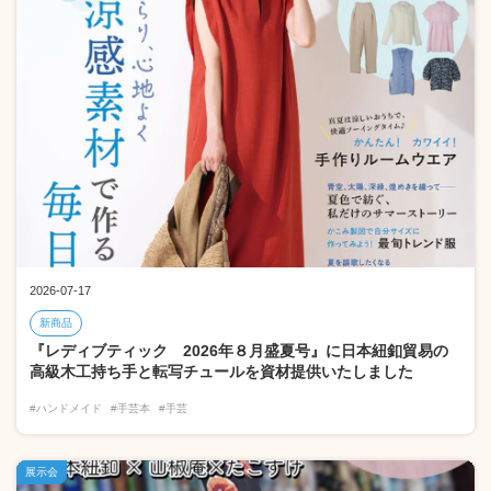
2026-07-17
新商品
『レディブティック 2026年８月盛夏号』に日本紐釦貿易の
高級木工持ち手と転写チュールを資材提供いたしました
#ハンドメイド
#手芸本
#手芸
展示会