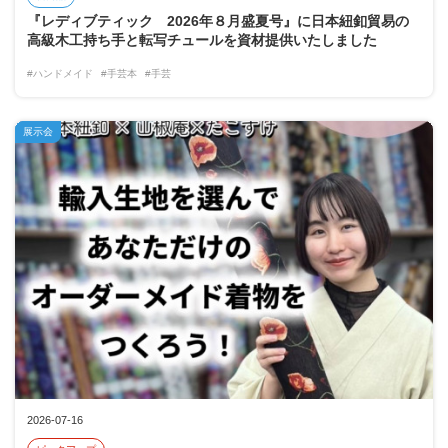
『レディブティック 2026年８月盛夏号』に日本紐釦貿易の
高級木工持ち手と転写チュールを資材提供いたしました
#ハンドメイド
#手芸本
#手芸
展示会
2026-07-16