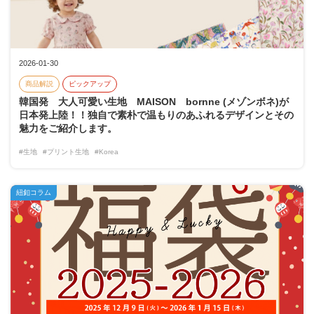
2026-01-30
商品解説
ピックアップ
韓国発 大人可愛い生地 MAISON bornne (メゾンボネ)が
日本発上陸！！独自で素朴で温もりのあふれるデザインとその
魅力をご紹介します。
#生地
#プリント生地
#Korea
紐釦コラム