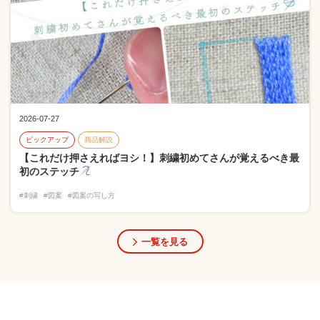
2026-07-27
ピックアップ
商品解説
【これだけ押さえればヨシ！】刺繍初めてさんが覚えるべき最
初のステッチ
#刺繍
#図案
#図案の写し方
一覧を見る