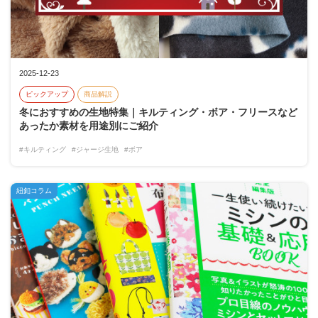
2025-12-23
ピックアップ
商品解説
冬におすすめの生地特集｜キルティング・ボア・フリースなど
あったか素材を用途別にご紹介
#キルティング
#ジャージ生地
#ボア
紐釦コラム