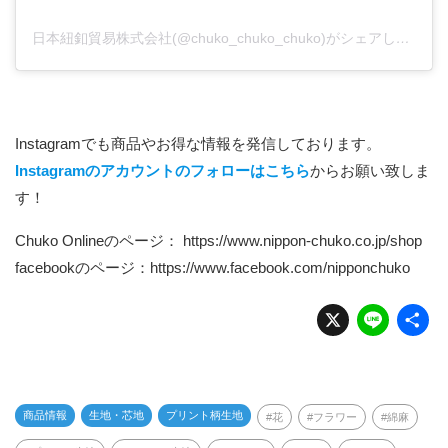
日本紐釦貿易株式会社(@chuko_chuko_chuko)がシェアした投稿
Instagramでも商品やお得な情報を発信しております。
Instagramのアカウントのフォローはこちら
からお願い致しま
す！
Chuko Onlineのページ：
https://www.nippon-chuko.co.jp/shop
facebookのページ：
https://www.facebook.com/nipponchuko
X
Li
n
e
商品情報
生地・芯地
プリント柄生地
花
フラワー
綿麻