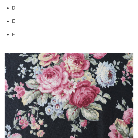
D
E
F