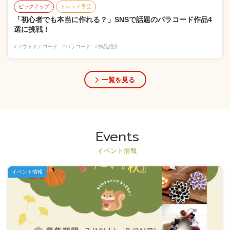
ピックアップ
トレンド手芸
「初心者でも本当に作れる？」SNSで話題のパラコード作品4
選に挑戦！
#アウトドアコード
#パラコード
#作品紹介
一覧を見る
Events
イベント情報
イベント情報