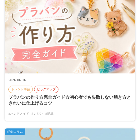
2026-06-16
トレンド手芸
ピックアップ
プラバンの作り方完全ガイド☆初心者でも失敗しない焼き方と
きれいに仕上げるコツ
#ハンドメイド
#レジン
#簡単
紐釦コラム