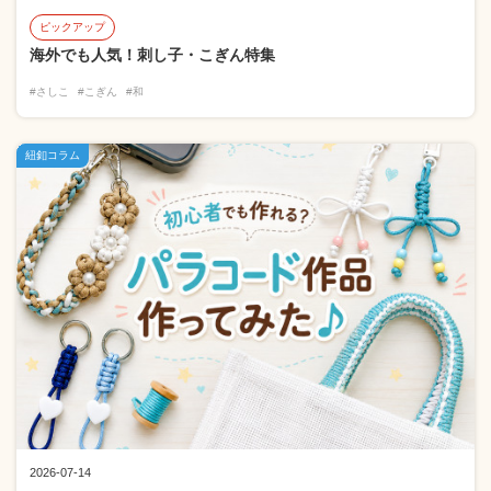
ピックアップ
海外でも人気！刺し子・こぎん特集
#さしこ
#こぎん
#和
紐釦コラム
2026-07-14