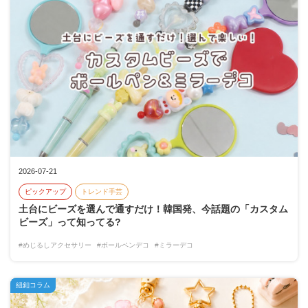
2026-07-21
ピックアップ
トレンド手芸
土台にビーズを選んで通すだけ！韓国発、今話題の「カスタム
ビーズ」って知ってる?
#めじるしアクセサリー
#ボールペンデコ
#ミラーデコ
紐釦コラム