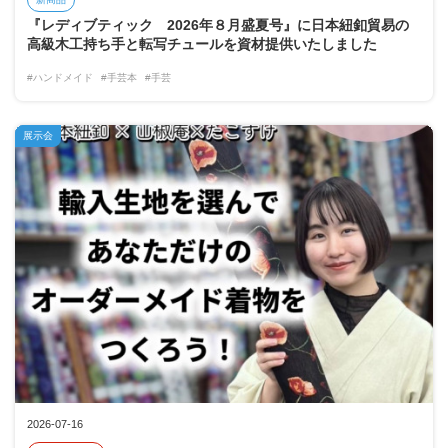
『レディブティック 2026年８月盛夏号』に日本紐釦貿易の
高級木工持ち手と転写チュールを資材提供いたしました
#ハンドメイド
#手芸本
#手芸
展示会
2026-07-16