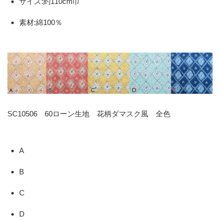
サイズ:約110cm巾
素材:綿100％
SC10506 60ローン生地 花柄ダマスク風 全色
A
B
C
D