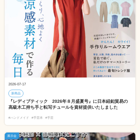
2026-07-17
新商品
『レディブティック 2026年８月盛夏号』に日本紐釦貿易の
高級木工持ち手と転写チュールを資材提供いたしました
#ハンドメイド
#手芸本
#手芸
展示会