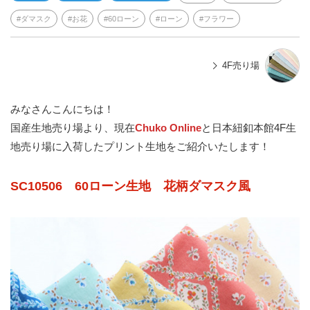
ダマスク
お花
60ローン
ローン
フラワー
4F売り場
みなさんこんにちは！
国産生地売り場より、現在
Chuko Online
と日本紐釦本館4F生
地売り場に入荷したプリント生地をご紹介いたします！
SC10506 60ローン生地 花柄ダマスク風