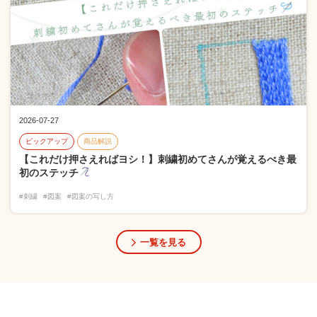
2026-07-27
ピックアップ
商品解説
【これだけ押さえればヨシ！】刺繍初めてさんが覚えるべき最
初のステッチ
#刺繍
#図案
#図案の写し方
一覧を見る