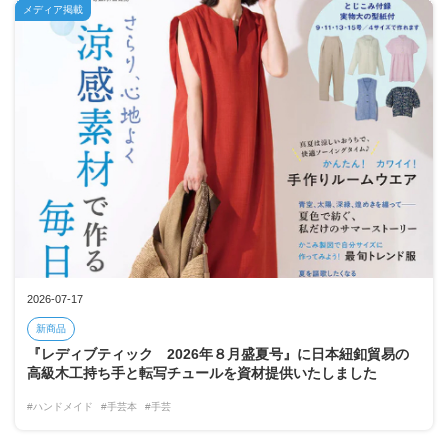
メディア掲載
2026-07-17
新商品
『レディブティック 2026年８月盛夏号』に日本紐釦貿易の
高級木工持ち手と転写チュールを資材提供いたしました
#ハンドメイド
#手芸本
#手芸