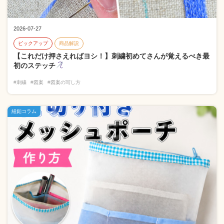
2026-07-27
ピックアップ
商品解説
【これだけ押さえればヨシ！】刺繍初めてさんが覚えるべき最
初のステッチ
#刺繍
#図案
#図案の写し方
紐釦コラム