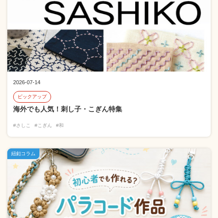
2026-07-14
ピックアップ
海外でも人気！刺し子・こぎん特集
#さしこ
#こぎん
#和
紐釦コラム