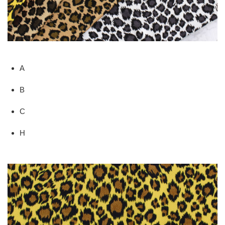
A
B
C
H