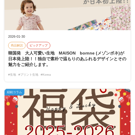
2026-01-30
商品解説
ピックアップ
韓国発 大人可愛い生地 MAISON bornne (メゾンボネ)が
日本発上陸！！独自で素朴で温もりのあふれるデザインとその
魅力をご紹介します。
#生地
#プリント生地
#Korea
紐釦コラム