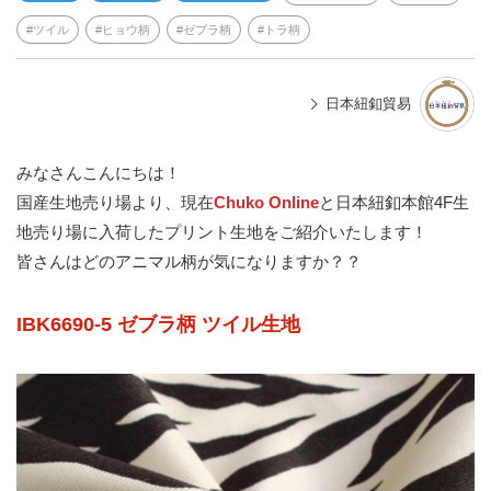
ツイル
ヒョウ柄
ゼブラ柄
トラ柄
日本紐釦貿易
みなさんこんにちは！
国産生地売り場より、現在
Chuko Online
と日本紐釦本館4F生
地売り場に入荷したプリント生地をご紹介いたします！
皆さんはどのアニマル柄が気になりますか？？
IBK6690-5 ゼブラ柄 ツイル生地