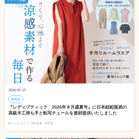
メディア掲載
2026-07-17
新商品
『レディブティック 2026年８月盛夏号』に日本紐釦貿易の
高級木工持ち手と転写チュールを資材提供いたしました
#ハンドメイド
#手芸本
#手芸