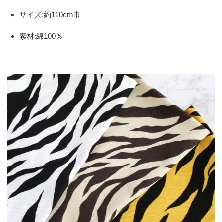
サイズ:約110cm巾
素材:綿100％