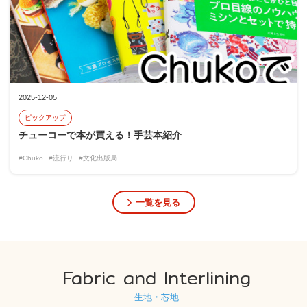
2025-12-05
ピックアップ
チューコーで本が買える！手芸本紹介
#Chuko
#流行り
#文化出版局
一覧を見る
Fabric and Interlining
生地・芯地