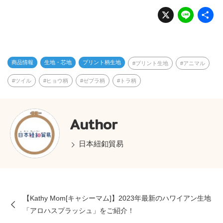
X
Li
n
e
商品情報
生地・芯地
プリント柄生地
プリント生地
アニマル
ツイル
ヒョウ柄
ゼブラ柄
トラ柄
Author
日本紐釦貿易
【Kathy Mom[キャシーマム]】2023年最新のハワイアン生地
「アロハスプラッシュ」をご紹介！