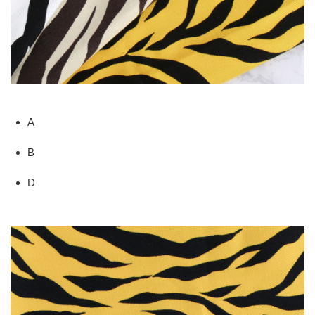
A
B
D