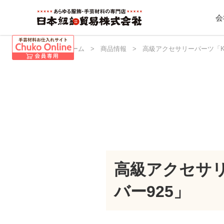
会
日本紐釦 ホーム
>
商品情報
>
高級アクセサリーパーツ「K1
高級アクセサリ
バー925」