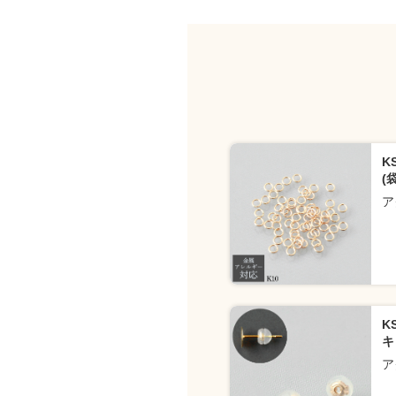
K
(袋
ア
K
キ
ア