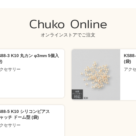
Chuko Online
オンラインストアでご注文
S88-3 K10 丸カン φ3mm 5個入
KS88
)
(袋)
クセサリー
アク
S88-5 K10 シリコンピアス
ャッチ ドーム型 (袋)
クセサリー