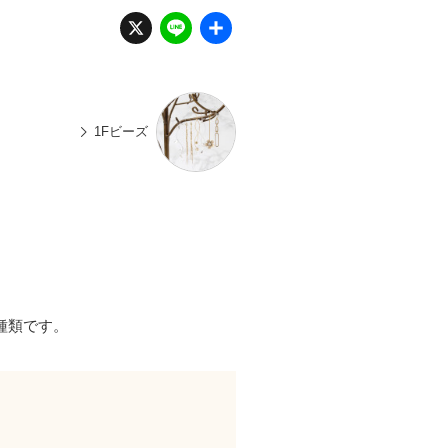
X
Li
共
n
有
e
1Fビーズ
2種類です。