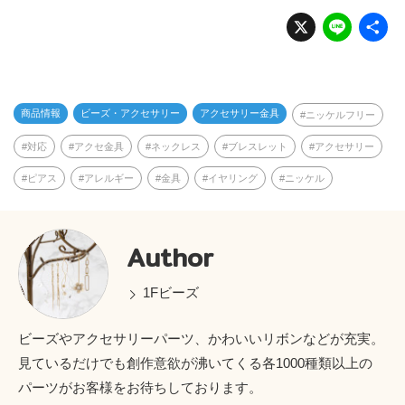
X
Li
n
e
商品情報
ビーズ・アクセサリー
アクセサリー金具
ニッケルフリー
対応
アクセ金具
ネックレス
ブレスレット
アクセサリー
ピアス
アレルギー
金具
イヤリング
ニッケル
Author
1Fビーズ
ビーズやアクセサリーパーツ、かわいいリボンなどが充実。
見ているだけでも創作意欲が沸いてくる各1000種類以上の
パーツがお客様をお待ちしております。