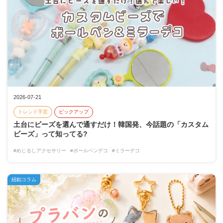
2026-07-21
トレンド手芸
ピックアップ
土台にビーズを選んで通すだけ！韓国発、今話題の「カスタム
ビーズ」って知ってる?
#めじるしアクセサリー
#ボールペンデコ
#ミラーデコ
紐釦コラム