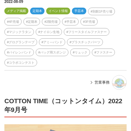
e
2022-08-09
メディア掲載
定期本
イベント情報
手芸本
別館1F売り場
4F売場
定期本
2階売場
手芸本
3F売場
マジックラタン
ナイロン生地
フリースタイルファスナー
グログランテープ
アミ―バンド
プラスチックパーツ
パイレンバンド
バッグ用スポンジ
リュック
ファスナー
コラボコンテスト
営業事務
COTTON TIME（コットンタイム）2022
年9月号