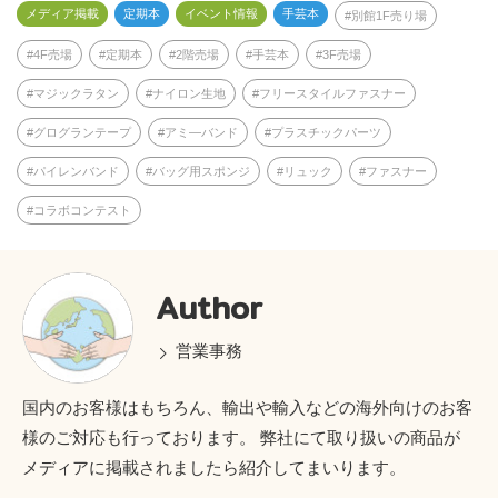
メディア掲載
定期本
イベント情報
手芸本
別館1F売り場
4F売場
定期本
2階売場
手芸本
3F売場
マジックラタン
ナイロン生地
フリースタイルファスナー
グログランテープ
アミ―バンド
プラスチックパーツ
パイレンバンド
バッグ用スポンジ
リュック
ファスナー
コラボコンテスト
Author
営業事務
国内のお客様はもちろん、輸出や輸入などの海外向けのお客
様のご対応も行っております。 弊社にて取り扱いの商品が
メディアに掲載されましたら紹介してまいります。