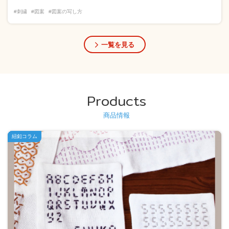
#刺繍
#図案
#図案の写し方
一覧を見る
Products
商品情報
紐釦コラム