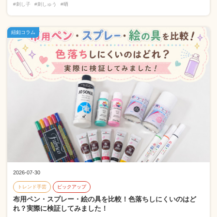
#刺し子
#刺しゅう
#晒
紐釦コラム
2026-07-30
トレンド手芸
ピックアップ
布用ペン・スプレー・絵の具を比較！色落ちしにくいのはど
れ？実際に検証してみました！