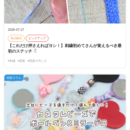
2026-07-27
商品解説
ピックアップ
【これだけ押さえればヨシ！】刺繍初めてさんが覚えるべき最
初のステッチ
#刺繍
#図案
#図案の写し方
紐釦コラム