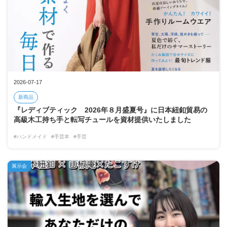
2026-07-17
新商品
『レディブティック 2026年８月盛夏号』に日本紐釦貿易の
高級木工持ち手と転写チュールを資材提供いたしました
#ハンドメイド
#手芸本
#手芸
展示会