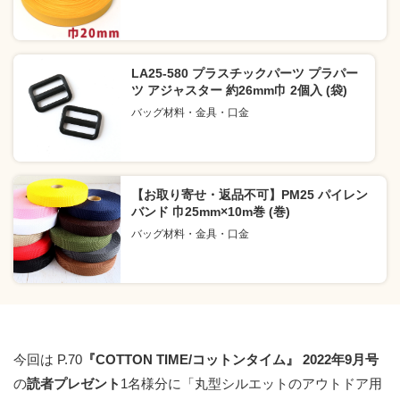
LA25-580 プラスチックパーツ プラパー
ツ アジャスター 約26mm巾 2個入 (袋)
バッグ材料・金具・口金
【お取り寄せ・返品不可】PM25 パイレン
バンド 巾25mm×10m巻 (巻)
バッグ材料・金具・口金
今回は P.70
『COTTON TIME/コットンタイム』
2022年9月号
の
読者プレゼント
1名様分に「丸型シルエットのアウトドア用