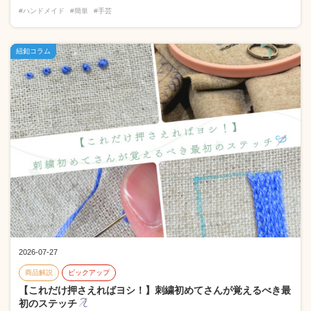
#ハンドメイド
#簡単
#手芸
紐釦コラム
2026-07-27
商品解説
ピックアップ
【これだけ押さえればヨシ！】刺繍初めてさんが覚えるべき最
初のステッチ