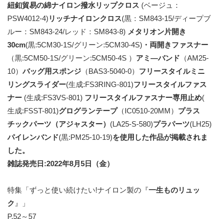
紐釦貿易の綿ナイロン撥水リップクロス
(ベージュ：
PSW4012-4)
リッチナイロンクロス
(黒：SM843-15/ディープブ
ルー：SM843-24/レッド：SM843-8)
メタリオン片開き
30cm
(黒:5CM30-1S/グリーン:5CM30-4S)
・両開きファスナー
（黒:5CM50-1S/グリーン:5CM50-4S ）
アミ―バンド
（AM25-
10）
バッグ用スポンジ
（BAS3-5040-0）
フリースタイルミニ
リングスライダー
(生成:FS3RING-801)
フリースタイルファス
ナー
(生成:FS3VS-801)
フリースタイルファスナー専用止め
(
生成:FSST-801)
グログランテープ
（IC0510-20MM）
プラス
チックパーツ（アジャスター）
(LA25-S-580)
プラパーツ
(LH25)
パイレンバンド
(黒:PM25-10-19)
を使用した作品が掲載されま
した。
雑誌発売日:2022年8月5日（金）
特集「ずっと使い続けたい!ナイロン製の『
一生ものリュッ
ク
』」
P.52～57