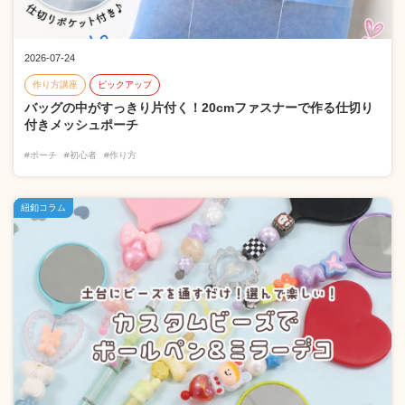
2026-07-24
作り方講座
ピックアップ
バッグの中がすっきり片付く！20cmファスナーで作る仕切り
付きメッシュポーチ
#ポーチ
#初心者
#作り方
紐釦コラム