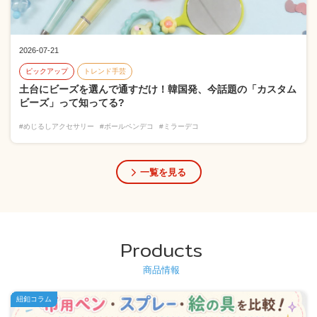
2026-07-21
ピックアップ
トレンド手芸
土台にビーズを選んで通すだけ！韓国発、今話題の「カスタム
ビーズ」って知ってる?
#めじるしアクセサリー
#ボールペンデコ
#ミラーデコ
一覧を見る
Products
商品情報
紐釦コラム