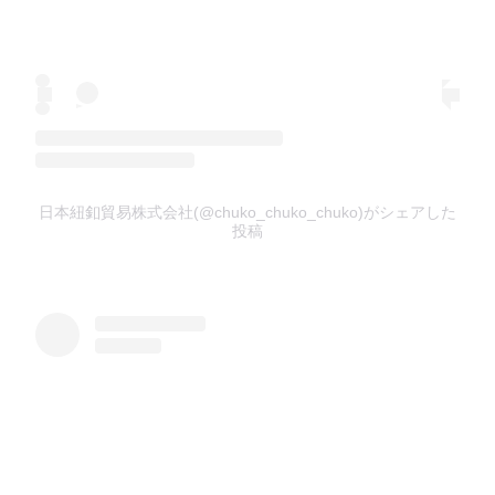
日本紐釦貿易株式会社(@chuko_chuko_chuko)がシェアした
投稿