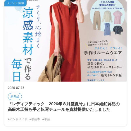
メディア掲載
2026-07-17
新商品
『レディブティック 2026年８月盛夏号』に日本紐釦貿易の
高級木工持ち手と転写チュールを資材提供いたしました
#ハンドメイド
#手芸本
#手芸