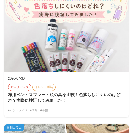
2026-07-30
ピックアップ
トレンド手芸
布用ペン・スプレー・絵の具を比較！色落ちしにくいのはど
れ？実際に検証してみました！
#ハンドメイド
#簡単
#手芸
紐釦コラム