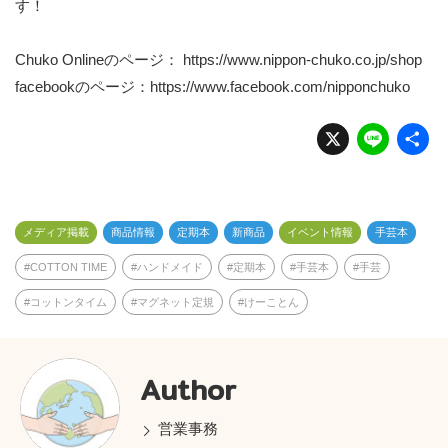
す！
Chuko Onlineのページ：
https://www.nippon-chuko.co.jp/shop
facebookのページ：
https://www.facebook.com/nipponchuko
X
Li
n
e
メディア掲載
商品情報
定期本
新商品
イベント情報
手芸本
COTTON TIME
ハンドメイド
定期本
手芸本
手芸
コットンタイム
マグネット定規
けーことん
Author
営業事務