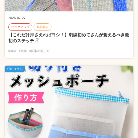
2026-07-27
ピックアップ
商品解説
【これだけ押さえればヨシ！】刺繍初めてさんが覚えるべき最
初のステッチ
#刺繍
#図案
#図案の写し方
紐釦コラム