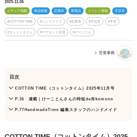
e
2025-11-06
メディア掲載
商品情報
定期本
新商品
イベント情報
手芸本
COTTON TIME
ハンドメイド
定期本
手芸本
手芸
コットンタイム
マグネット定規
けーことん
営業事務
目次
COTTON TIME（コットンタイム）2025年11月号
P.36 連載｜けーことんさんの時短de布komono
P.77HandmadeTime 編集スタッフのハンドメイド
COTTON TIME（コットンタイム）2025