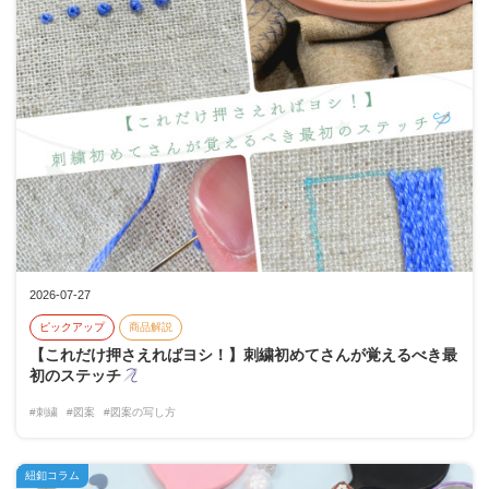
2026-07-27
ピックアップ
商品解説
【これだけ押さえればヨシ！】刺繍初めてさんが覚えるべき最
初のステッチ
#刺繍
#図案
#図案の写し方
紐釦コラム