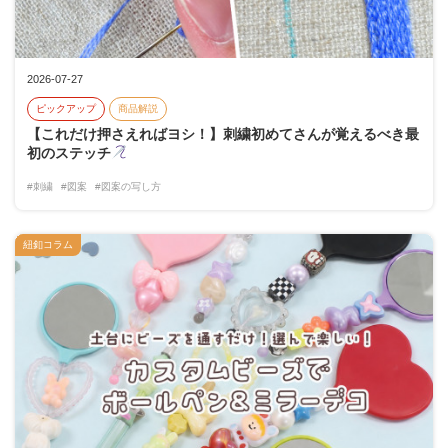
2026-07-27
ピックアップ
商品解説
【これだけ押さえればヨシ！】刺繍初めてさんが覚えるべき最
初のステッチ
#刺繍
#図案
#図案の写し方
紐釦コラム