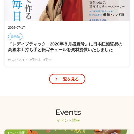
2026-07-17
新商品
『レディブティック 2026年８月盛夏号』に日本紐釦貿易の
高級木工持ち手と転写チュールを資材提供いたしました
#ハンドメイド
#手芸本
#手芸
一覧を見る
Events
イベント情報
イベント情報