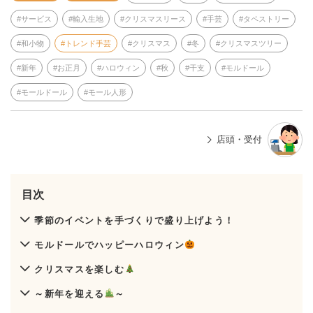
サービス
輸入生地
クリスマスリース
手芸
タペストリー
和小物
トレンド手芸
クリスマス
冬
クリスマスツリー
新年
お正月
ハロウィン
秋
干支
モルドール
モールドール
モール人形
店頭・受付
目次
季節のイベントを手づくりで盛り上げよう！
モルドールでハッピーハロウィン
クリスマスを楽しむ
～新年を迎える
～