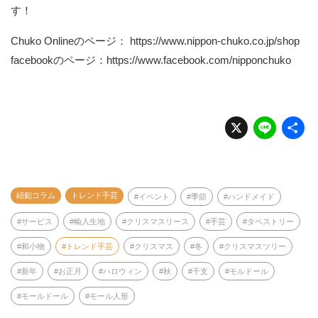
す！
Chuko Onlineのページ：
https://www.nippon-chuko.co.jp/shop
facebookのページ：
https://www.facebook.com/nipponchuko
X
Li
n
e
紐釦コラム
トレンド手芸
イベント
季節
ハンドメイド
サービス
輸入生地
クリスマスリース
手芸
タペストリー
和小物
トレンド手芸
クリスマス
冬
クリスマスツリー
新年
お正月
ハロウィン
秋
干支
モルドール
モールドール
モール人形