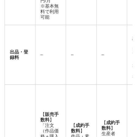
円/月
※基本無
料で利用
可能
シ
設
ド
限
出品・登
–
–
–
商
録料
あ
$0
ド
律
【
販売手
数料
】
【
成約手
「注文
【
成約手
数料
】
（作品価
数料
】
生産者
格＋購入
作品・素