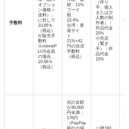
（作り
オプショ
材 11%
手、個人
ン価格＋
フード
または少
送料）」
類
【
人数の制
に対して
15.4%
数
手数料
作者）：
10.89％
台湾・香
注
作品代金
（税込）
港サイ
の
20%
が販売手
ト
小売店
数料
21%+42
（繋ぎ
※minneP
円の決済
手）：作
LUS会員
手数料
品代金
の場合、
（税込）
15%
10.56％
（税込）
合計金額
が30,000
注
円未満：
の
176円
販
（PayPay
数
銀行の場
一律160
ル