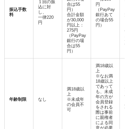
１回の振
合は55
円
Pa
込に対
振込手数
円）
（PayPay
口
し、
料
合計金額
銀行あて
送
一律220
が30,000
の場合55
Pa
円
円以上：
円）
口
275円
の
（PayPay
座
銀行の場
金
合は55
下
円）
満18歳以
上
※なお満
18歳以上
であって
満18歳以
満
も、未成
上
上
年の方が
年齢制限
なし
※未成年
※
会員登録
の会員不
の
をされる
可
可
際は事前
に親権者
による同
意が必要