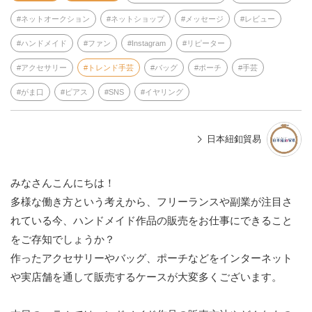
ネットオークション
ネットショップ
メッセージ
レビュー
ハンドメイド
ファン
Instagram
リピーター
アクセサリー
トレンド手芸
バッグ
ポーチ
手芸
がま口
ピアス
SNS
イヤリング
日本紐釦貿易
みなさんこんにちは！
多様な働き方という考えから、フリーランスや副業が注目さ
れている今、ハンドメイド作品の販売をお仕事にできること
をご存知でしょうか？
作ったアクセサリーやバッグ、ポーチなどをインターネット
や実店舗を通して販売するケースが大変多くございます。