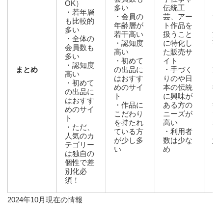
OK）
多い
伝統工
カ
・若年層
・会員の
芸、アー
サ
も比較的
年齢層が
ト作品を
・
多い
若干高い
扱うこと
方
・全体の
・認知度
に特化し
事
会員数も
高い
た販売サ
し
多い
・初めて
イト
・
・認知度
まとめ
の出品に
・手づく
方
高い
はおすす
りのや日
り
・初めて
めのサイ
本の伝統
得
の出品に
ト
に興味が
・
はおすす
・作品に
ある方の
等
めのサイ
こだわり
ニーズが
で
ト
を持たれ
高い
れ
・ただ、
ている方
・利用者
点
人気のカ
が少し多
数は少な
意
テゴリー
い
め
は独自の
個性で差
別化必
須！
2024年10月現在の情報