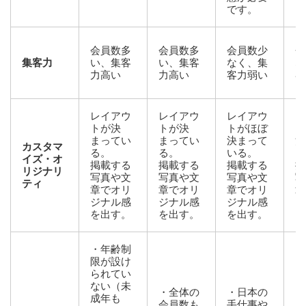
です。
会員数多
会員数多
会員数少
会
集客力
い、集客
い、集客
なく、集
な
力高い
力高い
客力弱い
客
レイアウ
レイアウ
レイアウ
レ
トが決
トが決
トがほぼ
ト
まってい
まってい
決まって
決
カスタマ
る。
る。
いる。
い
イズ・オ
掲載する
掲載する
掲載する
掲
リジナリ
写真や文
写真や文
写真や文
写
ティ
章でオリ
章でオリ
章でオリ
章
ジナル感
ジナル感
ジナル感
ジ
を出す。
を出す。
を出す。
を
・年齢制
限が設け
られてい
ない（未
・全体の
・日本の
成年も
会員数も
手仕事や
・