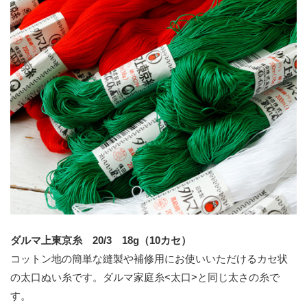
ダルマ上東京糸 20/3 18g（10カセ）
コットン地の簡単な縫製や補修用にお使いいただけるカセ状
の太口ぬい糸です。ダルマ家庭糸<太口>と同じ太さの糸で
す。