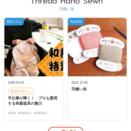
Thread Hand Sewn
手縫い糸
紐釦コラム
商品情報
2025-03-07
2021-12-03
手縫い糸
道具のはなし
手仕事が輝く！ プロも愛用
する和裁道具の魅力
#和裁
#和裁用品
#和裁道具