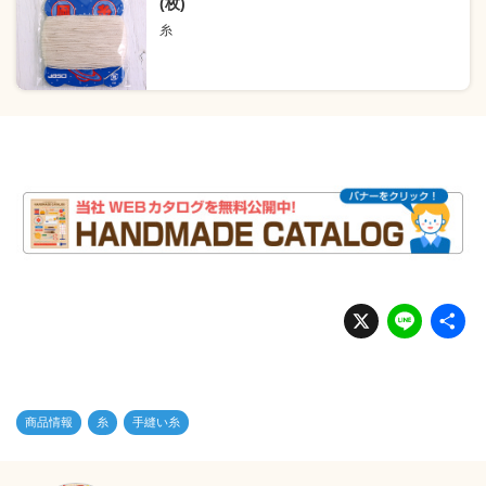
(枚)
糸
X
Li
n
e
商品情報
糸
手縫い糸