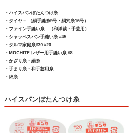
・ハイスパンぼたんつけ糸
・タイヤ－ （絹手縫糸9号・絹穴糸16号）
・ファイン手縫い糸 （和洋裁・手芸用）
・シャッペスパン手縫い糸 #45
・ダルマ家庭糸#30 #20
・MOCHITE レザー用手縫い糸 #8
・かざり糸・絹糸
・手まり糸・和手芸用糸
・綿糸
ハイスパンぼたんつけ糸