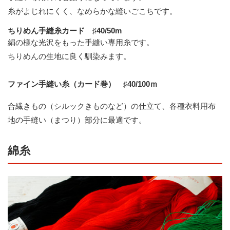
糸がよじれにくく、なめらかな縫いごこちです。
ちりめん手縫糸カード ♯40/50m
絹の様な光沢をもった手縫い専用糸です。
ちりめんの生地に良く馴染みます。
ファイン手縫い糸（カード巻） ♯40/100ｍ
合繊きもの（シルックきものなど）の仕立て、各種衣料用布
地の手縫い（まつり）部分に最適です。
綿糸