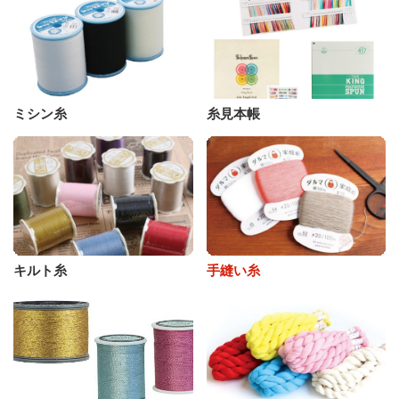
ミシン糸
糸見本帳
キルト糸
手縫い糸