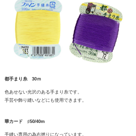
都手まり糸 30ｍ
色あせない光沢のある手まり糸です。
手芸や飾り縫いなどにも使用できます。
華カード ♯50/40m
手縫い専用の為右撚りになっています。