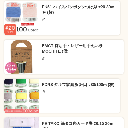
FK51 ハイスパンボタンつけ糸 #20 30m
巻 (枚)
糸
FMCT 持ち手・レザー用手ぬい糸
MOCHITE (個)
糸
FDRS ダルマ家庭糸 細口 #30/100m (枚)
糸
F9-TAKO 綿タコ糸カード巻 20/15 30m