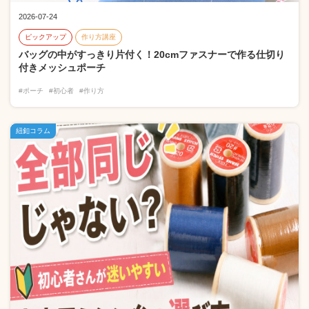
2026-07-24
ピックアップ
作り方講座
バッグの中がすっきり片付く！20cmファスナーで作る仕切り
付きメッシュポーチ
#ポーチ
#初心者
#作り方
紐釦コラム