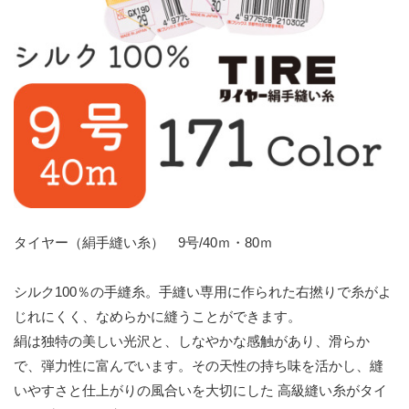
タイヤー（絹手縫い糸） 9号/40ｍ・80ｍ
シルク100％の手縫糸。手縫い専用に作られた右撚りで糸がよ
じれにくく、なめらかに縫うことができます。
絹は独特の美しい光沢と、しなやかな感触があり、滑らか
で、弾力性に富んでいます。その天性の持ち味を活かし、縫
いやすさと仕上がりの風合いを大切にした 高級縫い糸がタイ