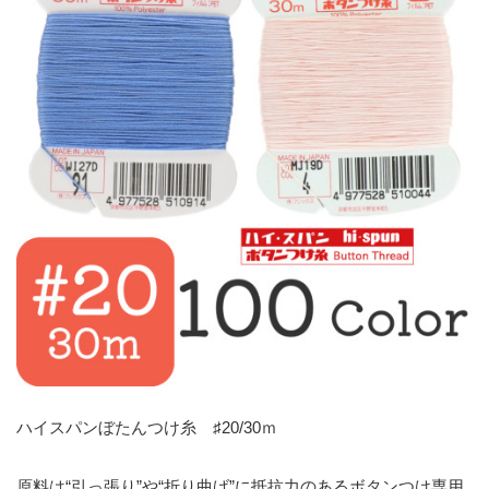
ハイスパンぼたんつけ糸 ♯20/30ｍ
原料は“引っ張り”や“折り曲げ”に抵抗力のあるボタンつけ専用