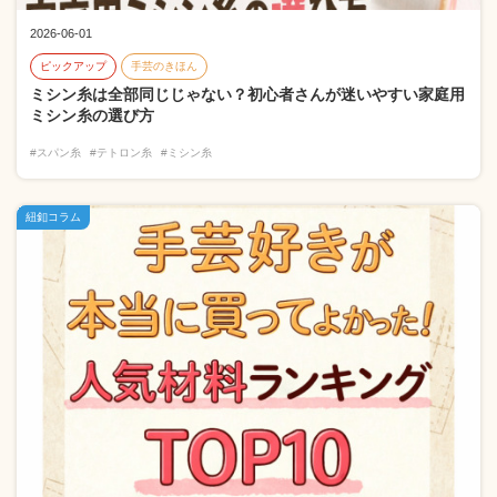
2026-06-01
ピックアップ
手芸のきほん
ミシン糸は全部同じじゃない？初心者さんが迷いやすい家庭用
ミシン糸の選び方
#スパン糸
#テトロン糸
#ミシン糸
紐釦コラム