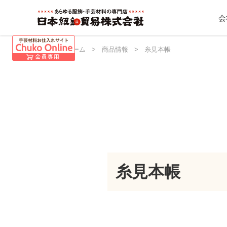
会
日本紐釦 ホーム
>
商品情報
>
糸見本帳
糸見本帳