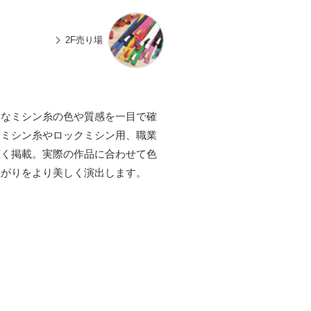
n
有
e
2F売り場
まなミシン糸の色や質感を一目で確
用ミシン糸やロックミシン用、職業
広く掲載。実際の作品に合わせて色
上がりをより美しく演出します。