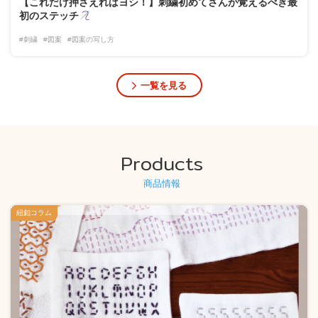
【これだけ押さえればヨシ！】刺繍初めてさんが覚えるべき最
初のステッチ
#刺繍
#図案
#図案の写し方
一覧を見る
Products
商品情報
紐釦コラム