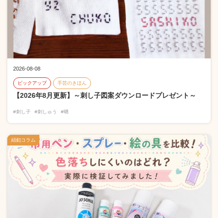
2026-08-08
ピックアップ
手芸のきほん
【2026年8月更新】～刺し子図案ダウンロードプレゼント～
#刺し子
#刺しゅう
#晒
紐釦コラム