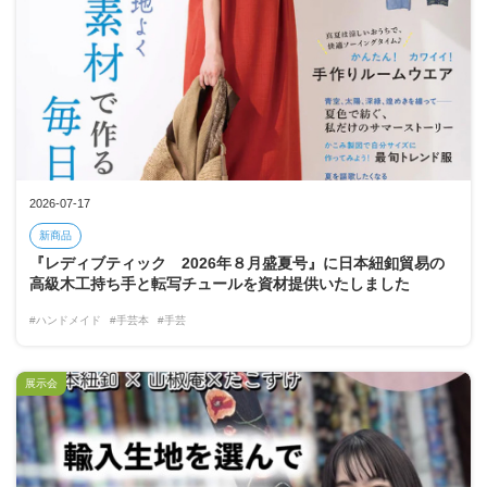
2026-07-17
新商品
『レディブティック 2026年８月盛夏号』に日本紐釦貿易の
高級木工持ち手と転写チュールを資材提供いたしました
#ハンドメイド
#手芸本
#手芸
展示会