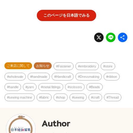
このページを日本語でみる
X
Li
n
e
ご来店に関して
お知らせ
Fastener
embroidery
store
wholesale
handmade
Handicraft
Dressmaking
ribbon
handle
yarn
metal fittings
scissors
Beads
sewing machine
fabric
shop
sewing
craft
Thread
Author