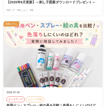
【2026年8月更新】～刺し子図案ダウンロードプレゼント～
#刺し子
#刺しゅう
#晒
紐釦コラム
2026-07-30
ピックアップ
トレンド手芸
布用ペン・スプレー・絵の具を比較！色落ちしにくいのはど