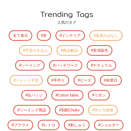
Trending Tags
人気のタグ
全て表示
本
インテリア
道具のはなし
手芸のきほん
商品解説
実演販売
ソーイング
パッチワーク
ナチュラル
トレンド手芸
手作り
ビーズ
休業日
缶バッジ
Cotton fabric
リボン
ソーイング用品
別館Chuko
作り方講座
ブラウス
レトロ
刺しゅう
ショルダー