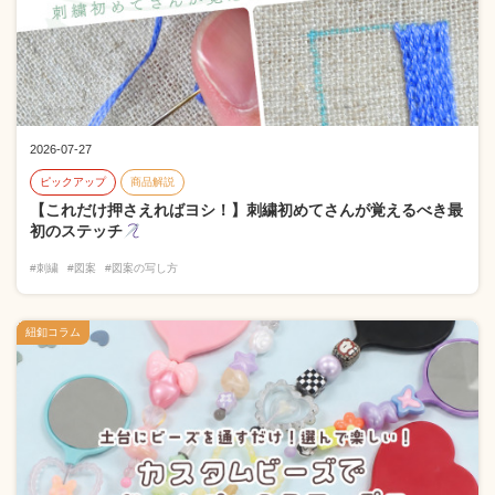
2026-07-27
ピックアップ
商品解説
【これだけ押さえればヨシ！】刺繍初めてさんが覚えるべき最
初のステッチ
#刺繍
#図案
#図案の写し方
紐釦コラム