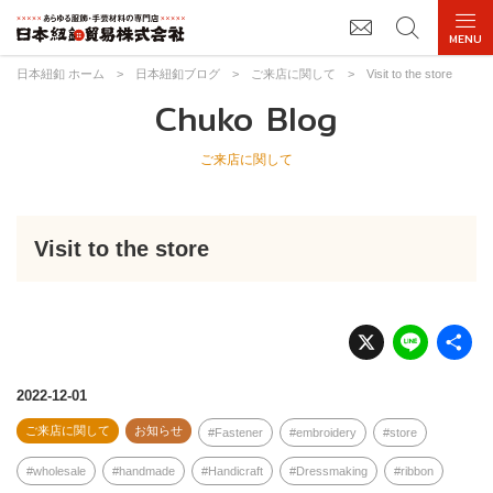
日本紐釦 ホーム
>
日本紐釦ブログ
>
ご来店に関して
>
Visit to the store
Chuko Blog
ご来店に関して
Visit to the store
X
Li
n
e
2022-12-01
ご来店に関して
お知らせ
Fastener
embroidery
store
wholesale
handmade
Handicraft
Dressmaking
ribbon