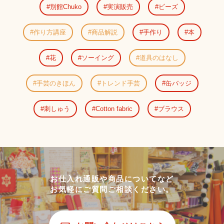
別館Chuko
実演販売
ビーズ
作り方講座
商品解説
手作り
本
花
ソーイング
道具のはなし
手芸のきほん
トレンド手芸
缶バッジ
刺しゅう
Cotton fabric
ブラウス
お仕入れ通販や商品についてなど
お気軽にご質問ご相談ください。