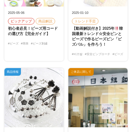
2025-05-06
2025-01-10
ピックアップ
商品解説
トレンド手芸
初心者必見！ビーズ用コード
【動画解説付き】2025年
韓
の選び方【完全ガイド】
国最新トレンド☆安全ピンと
ビーズで作るビーズピン「ビ
#ビーズ
#簡単
#ビーズ刺繍
ズバル」を作ろう！
#비즈발
#安全ピンブローチ
#ビーズ
商品情報
ご来店に関して