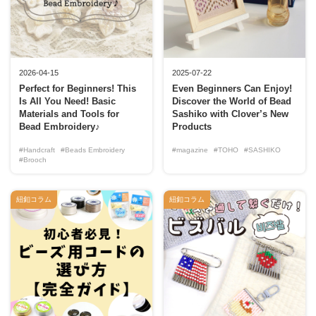
2026-04-15
2025-07-22
Perfect for Beginners! This
Even Beginners Can Enjoy!
Is All You Need! Basic
Discover the World of Bead
Materials and Tools for
Sashiko with Clover’s New
Bead Embroidery♪
Products
#Handcraft
#Beads Embroidery
#magazine
#TOHO
#SASHIKO
#Brooch
紐釦コラム
紐釦コラム