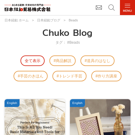
日本紐釦 ホーム
>
日本紐釦ブログ
>
Beads
Chuko Blog
タグ： #Beads
全て表示
商品解説
道具のはなし
手芸のきほん
トレンド手芸
作り方講座
English
English