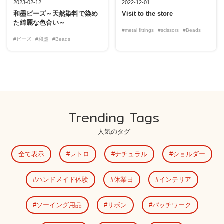
2023-02-12
2022-12-01
和墨ビーズ～天然染料で染め
Visit to the store
た綺麗な色合い～
#metal fittings
#scissors
#Beads
#ビーズ
#和墨
#Beads
Trending Tags
人気のタグ
全て表示
レトロ
ナチュラル
ショルダー
ハンドメイド体験
休業日
インテリア
ソーイング用品
リボン
パッチワーク