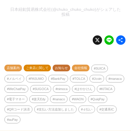
日本紐釦貿易株式会社(@chuko_chuko_chuko)がシェアした
投稿
X
Li
n
e
店舗案内
ご来店に関して
お知らせ
会社情報
SUICA
メルペイ
PASUMO
BankPay
TOLCA
Jcoin
manaca
WeChatPay
SUGOCA
nimoca
はやかけん
KITACA
電子マネー
楽天Edy
nanaco
WAON
QuiqPay
QRコード決済
支払い方法追加しました
ｄ払い
交通系IC
auPay