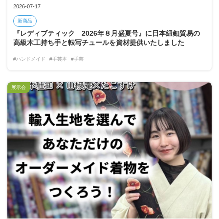
2026-07-17
新商品
『レディブティック 2026年８月盛夏号』に日本紐釦貿易の
高級木工持ち手と転写チュールを資材提供いたしました
#ハンドメイド
#手芸本
#手芸
展示会