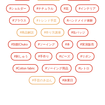
ショルダー
ナチュラル
花
インテリア
ブラウス
トレンド手芸
ハンドメイド体験
商品解説
作り方講座
缶バッジ
別館Chuko
ソーイング
本
実演販売
刺しゅう
手作り
ビーズ
リボン
Cotton fabric
ソーイング用品
レトロ
手芸のきほん
休業日