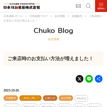
日本紐釦 ホーム
>
日本紐釦ブログ
>
会社情報
>
店舗案内
>
ご来店時の
お支払い方法が増えました！
Chuko Blog
会社情報
ご来店時のお支払い方法が増えました！
X
Li
n
e
2023-10-26
店舗案内
ご来店に関して
お知らせ
会社情報
SUICA
メルペイ
PASUMO
BankPay
TOLCA
Jcoin
manaca