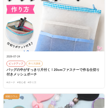
2026-07-24
ピックアップ
作り方講座
バッグの中がすっきり片付く！20cmファスナーで作る仕切り
付きメッシュポーチ
#ポーチ
#初心者
#作り方
紐釦コラム