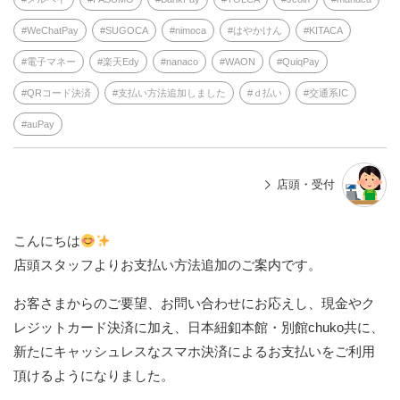
WeChatPay
SUGOCA
nimoca
はやかけん
KITACA
電子マネー
楽天Edy
nanaco
WAON
QuiqPay
QRコード決済
支払い方法追加しました
ｄ払い
交通系IC
auPay
店頭・受付
こんにちは
店頭スタッフよりお支払い方法追加のご案内です。
お客さまからのご要望、お問い合わせにお応えし、現金やク
レジットカード決済に加え、日本紐釦本館・別館chuko共に、
新たにキャッシュレスなスマホ決済によるお支払いをご利用
頂けるようになりました。