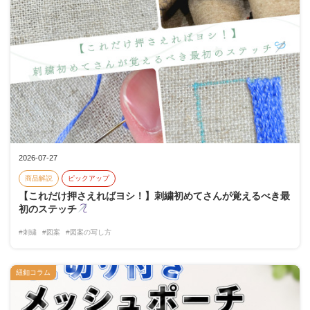
2026-07-27
商品解説
ピックアップ
【これだけ押さえればヨシ！】刺繍初めてさんが覚えるべき最
初のステッチ
#刺繍
#図案
#図案の写し方
紐釦コラム