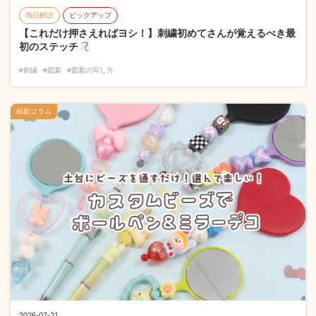
商品解説
ピックアップ
【これだけ押さえればヨシ！】刺繍初めてさんが覚えるべき最
初のステッチ
#刺繍
#図案
#図案の写し方
紐釦コラム
2026-07-21