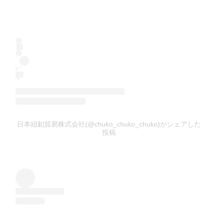
日本紐釦貿易株式会社(@chuko_chuko_chuko)がシェアした
投稿