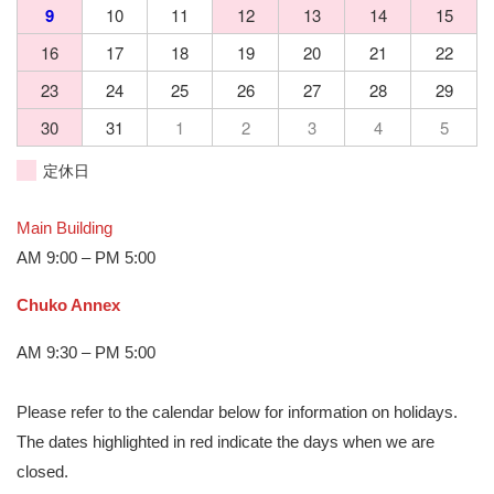
9
10
11
12
13
14
15
16
17
18
19
20
21
22
23
24
25
26
27
28
29
30
31
1
2
3
4
5
定休日
Main Building
AM 9:00 – PM 5:00
Chuko Annex
AM 9:30 – PM 5:00
Please refer to the calendar below for information on holidays.
The dates highlighted in red indicate the days when we are
closed.