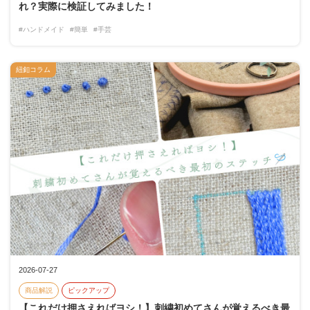
れ？実際に検証してみました！
#ハンドメイド
#簡単
#手芸
紐釦コラム
2026-07-27
商品解説
ピックアップ
【これだけ押さえればヨシ！】刺繍初めてさんが覚えるべき最