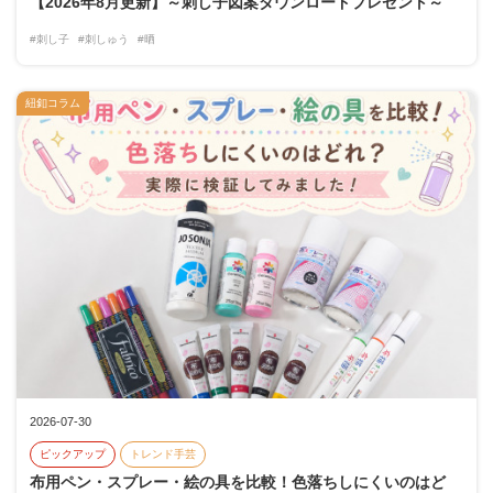
【2026年8月更新】～刺し子図案ダウンロードプレゼント～
#刺し子
#刺しゅう
#晒
紐釦コラム
2026-07-30
ピックアップ
トレンド手芸
布用ペン・スプレー・絵の具を比較！色落ちしにくいのはど