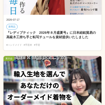
2026-07-17
新商品
『レディブティック 2026年８月盛夏号』に日本紐釦貿易の
高級木工持ち手と転写チュールを資材提供いたしました
#ハンドメイド
#手芸本
#手芸
展示会