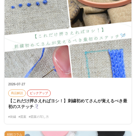
2026-07-27
商品解説
ピックアップ
【これだけ押さえればヨシ！】刺繍初めてさんが覚えるべき最
初のステッチ
#刺繍
#図案
#図案の写し方
紐釦コラム