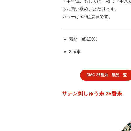
１本単位、もしくは１箱（12本入
らお買い求めいただけます。
カラーは500色展開です。
素材：綿100%
8m/本
DMC 25番糸 製品一覧
サテン刺しゅう糸 25番糸