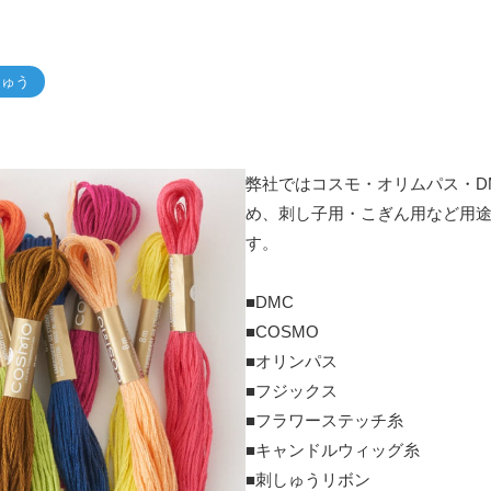
しゅう
弊社ではコスモ・オリムパス・DM
め、刺し子用・こぎん用など用
す。
■DMC
■COSMO
■オリンパス
■フジックス
■フラワーステッチ糸
■キャンドルウィッグ糸
■刺しゅうリボン