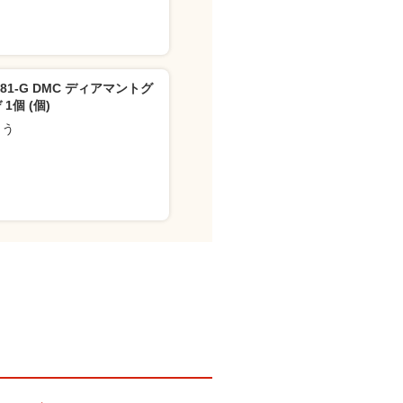
381-G DMC ディアマントグ
1個 (個)
ゅう