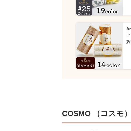
A
ト
刺
COSMO （コスモ