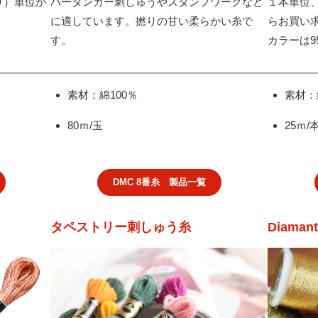
り）単位か
ハーダンガー刺しゅうやスタンプワークなど
１本単位
に適しています。撚りの甘い柔らかい糸で
らお買い
す。
カラーは9
素材：綿100％
素材：
80ｍ/玉
25ｍ/
DMC 8番糸 製品一覧
タペストリー刺しゅう糸
Diaman