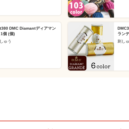
rt380 DMC Diamantディアマン
DMC
 1個 (個)
ランデ 
しゅう
刺し
）