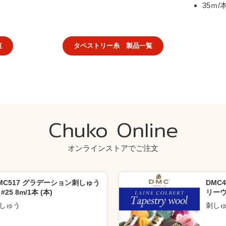
35ｍ/
覧
タペストリー糸 製品一覧
Chuko Online
オンラインストアでご注文
MC517 グラデーション刺しゅう
DMC
#25 8m/1本 (本)
リーウ
しゅう
刺し