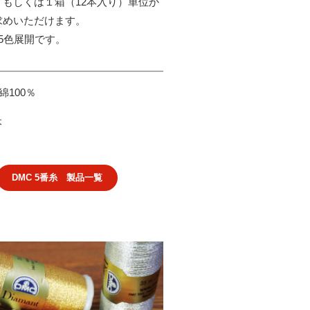
、もしくは１箱（12本入り）単位か
求めいただけます。
5色展開です。
綿100％
本
DMC 5番糸 製品一覧
t