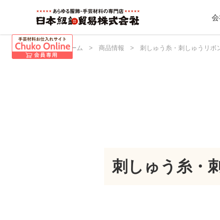
会
日本紐釦 ホーム
>
商品情報
>
刺しゅう糸・刺しゅうリボ
刺しゅう糸・