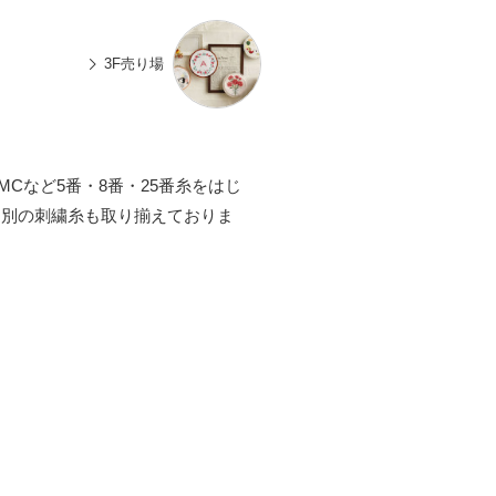
n
有
e
3F売り場
Cなど5番・8番・25番糸をはじ
途別の刺繍糸も取り揃えておりま