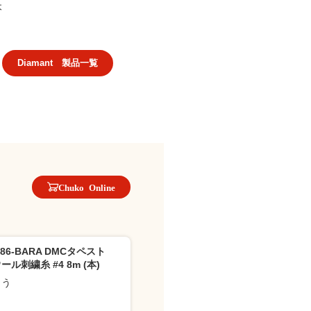
本
Diamant 製品一覧
Chuko Online
486-BARA DMCタペスト
ール刺繍糸 #4 8m (本)
ゅう