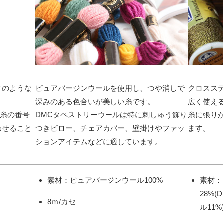
クのような
クロスス
ピュアバージンウールを使用し、つや消しで
広く使え
深みのある色合いが美しい糸です。
番糸の番号
糸に張り
DMCタペストリーウールは特に刺しゅう飾り
わせること
ます。
つきピロー、チェアカバー、壁掛けやファッ
ションアイテムなどに適しています。
素材：
素材：ピュアバージンウール100%
28%
8ｍ/カセ
ル11%