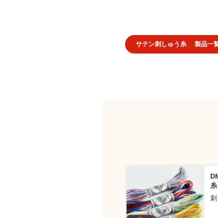
サテン刺しゅう糸 製品一
D
糸 
刺