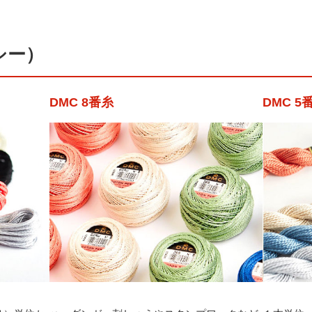
シー）
DMC 8番糸
DMC 5