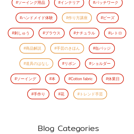
ソーイング用品
インテリア
パッチワーク
ハンドメイド体験
作り方講座
ビーズ
刺しゅう
ブラウス
ナチュラル
レトロ
商品解説
手芸のきほん
缶バッジ
道具のはなし
リボン
ショルダー
ソーイング
本
Cotton fabric
休業日
手作り
花
トレンド手芸
Blog Categories