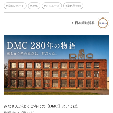
現地レポート
DMC
ミュルーズ
染色美術館
日本紐釦貿易
みなさんがよくご存じの【
DMC
】といえば、
刺繍糸のブランド。