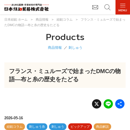
日本紐釦 ホーム
>
商品情報
>
紐釦コラム
>
フランス・ミュルーズで始まっ
たDMCの物語―布と糸の歴史をたどる
Products
商品情報
刺しゅう
フランス・ミュルーズで始まったDMCの物
語―布と糸の歴史をたどる
X
Li
n
e
2026-05-16
紐釦コラム
刺しゅう糸
刺しゅう
ピックアップ
商品解説