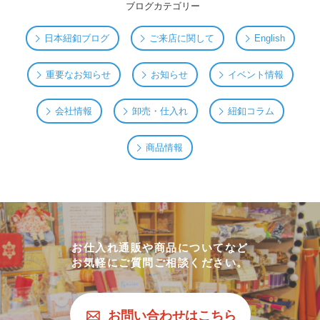
ブログカテゴリー
日本紐釦ブログ
ご来店に関して
English
重要なお知らせ
お知らせ
イベント情報
会社情報
卸売・仕入れ
紐釦コラム
商品情報
お仕入れ通販や商品についてなど
お気軽にご質問ご相談ください。
お問い合わせはこちら