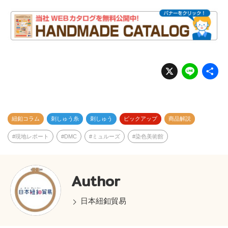
X
Li
n
e
紐釦コラム
刺しゅう糸
刺しゅう
ピックアップ
商品解説
現地レポート
DMC
ミュルーズ
染色美術館
Author
日本紐釦貿易