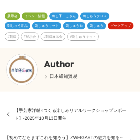
e
展示会
イベント情報
刺し子・こぎん
刺しゅうクロス
刺しゅう用品
刺しゅうキット
刺しゅう糸
刺しゅう
ピックアップ
刺繍
展示会
刺繍展示会
刺しゅうキット
Author
日本紐釦貿易
【手芸家洋輔×つくる楽しみリアルワークショップレポー
ト】-2025年10月13日開催
【初めてならまずこれを知ろう】ZWEIGARTの魅力を知る∼