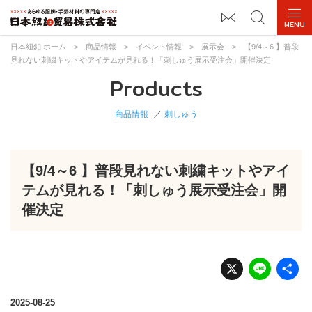
日本紐釦 ホーム
>
商品情報
>
イベント情報
>
展示会
>
【9/4～6 】普段
見れない刺繍キットやアイテムが見れる！「刺しゅう展示受注会」開催決定
Products
商品情報
刺しゅう
【9/4～6 】普段見れない刺繍キットやアイ
テムが見れる！「刺しゅう展示受注会」開
催決定
X
Li
n
e
2025-08-25