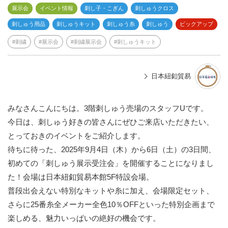
展示会
イベント情報
刺し子・こぎん
刺しゅうクロス
刺しゅう用品
刺しゅうキット
刺しゅう糸
刺しゅう
ピックアップ
刺繍
展示会
刺繍展示会
刺しゅうキット
日本紐釦貿易
みなさんこんにちは。3階刺しゅう売場のスタッフUです。
今日は、刺しゅう好きの皆さんにぜひご来店いただきたい、
とっておきのイベントをご紹介します。
待ちに待った、2025年9月4日（木）から6日（土）の3日間、
初めての「刺しゅう展示受注会」を開催することになりまし
た！会場は日本紐釦貿易本館5F特設会場。
普段出会えない特別なキットや糸に加え、会場限定セット、
さらに25番糸全メーカー全色10％OFFといった特別企画まで
楽しめる、魅力いっぱいの絶好の機会です。