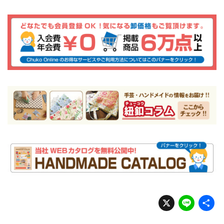
X
Li
n