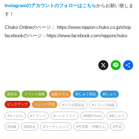
Instagramのアカウントのフォローはこちら
からお願い致しま
す！
Chuko Onlineのページ：
https://www.nippon-chuko.co.jp/shop
facebookのページ：
https://www.facebook.com/nipponchuko
X
Li
n
e
講習会
イベント情報
紐釦コラム
刺しゅう用品
刺しゅう
ピックアップ
トレンド手芸
コラボ講習会
トランプ刺繍
センビル
トランプ
ハンドメイド
別館Chuko
刺しゅう
刺繍
講習会
ワークショップ
手芸家・洋輔さん
手芸