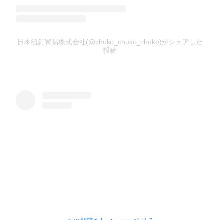
日本紐釦貿易株式会社(@chuko_chuko_chuko)がシェアした
投稿