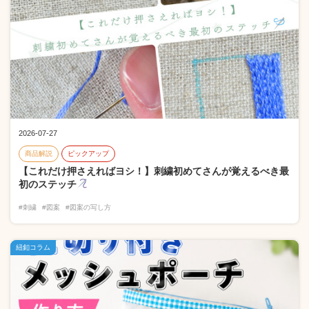
2026-07-27
商品解説
ピックアップ
【これだけ押さえればヨシ！】刺繍初めてさんが覚えるべき最
初のステッチ
#刺繍
#図案
#図案の写し方
紐釦コラム