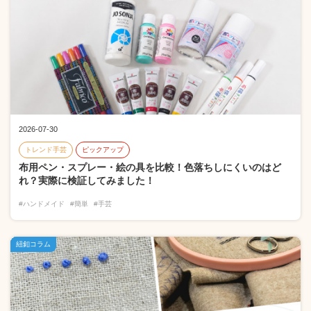
2026-07-30
トレンド手芸
ピックアップ
布用ペン・スプレー・絵の具を比較！色落ちしにくいのはど
れ？実際に検証してみました！
#ハンドメイド
#簡単
#手芸
紐釦コラム