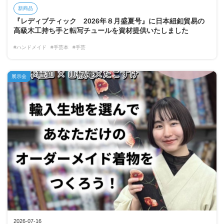
新商品
『レディブティック 2026年８月盛夏号』に日本紐釦貿易の
高級木工持ち手と転写チュールを資材提供いたしました
#ハンドメイド
#手芸本
#手芸
展示会
2026-07-16