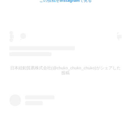
この投稿をInstagramで見る
日本紐釦貿易株式会社(@chuko_chuko_chuko)がシェアした
投稿