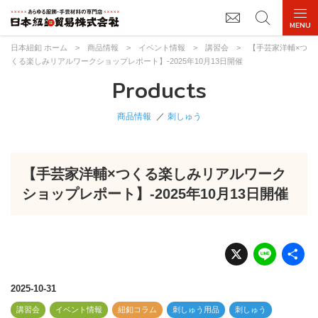
日本紐釦 ホーム
>
商品情報
>
イベント情報
>
講習会
>
【手芸家洋輔×つ
くる楽しみリアルワークショップレポート】-2025年10月13日開催
Products
商品情報
刺しゅう
【手芸家洋輔×つくる楽しみリアルワーク
ショップレポート】-2025年10月13日開催
X
Li
n
e
2025-10-31
講習会
イベント情報
紐釦コラム
刺しゅう用品
刺しゅう