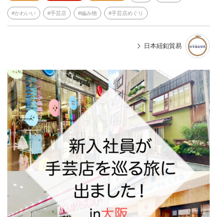
かわいい
手芸店
編み物
手芸店めぐり
日本紐釦貿易