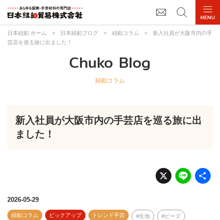
日本紐釦 ホーム
>
日本紐釦ブログ
>
紐釦コラム
>
新入社員が大阪市内の手
芸店を巡る旅に出ました！
Chuko Blog
紐釦コラム
新入社員が大阪市内の手芸店を巡る旅に出
ました！
X
Li
n
e
2026-05-29
紐釦コラム
ピックアップ
トレンド手芸
生地
ビーズ