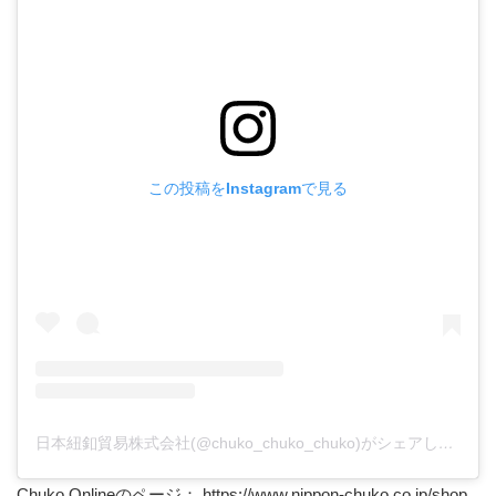
この投稿をInstagramで見る
日本紐釦貿易株式会社(@chuko_chuko_chuko)がシェアした投稿
Chuko Onlineのページ：
https://www.nippon-chuko.co.jp/shop