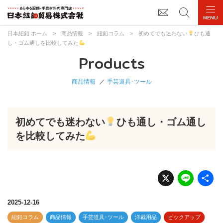
日本紐釦 ホーム
>
商品情報
>
紐釦コラム
>
初めてでも迷わない
ひも通
し・ゴム通しを比較してみた
Products
商品情報
手芸道具･ツール
初めてでも迷わない
ひも通し・ゴム通し
を比較してみた
X
Li
n
e
2025-12-16
紐釦コラム
商品情報
手芸道具･ツール
洋裁用品
ピックアップ