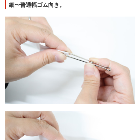
細〜普通幅ゴム向き。