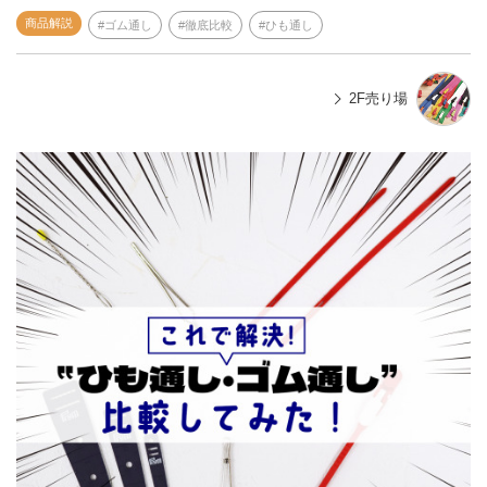
商品解説
ゴム通し
徹底比較
ひも通し
2F売り場