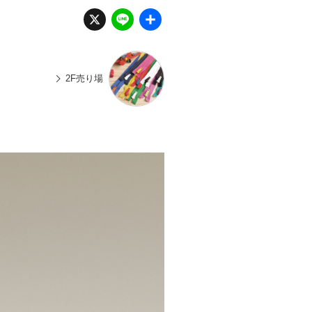
X
Li
共
n
有
e
2F売り場