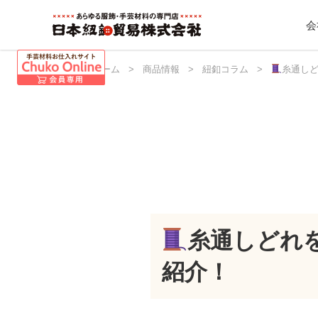
会
日本紐釦 ホーム
>
商品情報
>
紐釦コラム
>
糸通し
糸通しどれ
紹介！