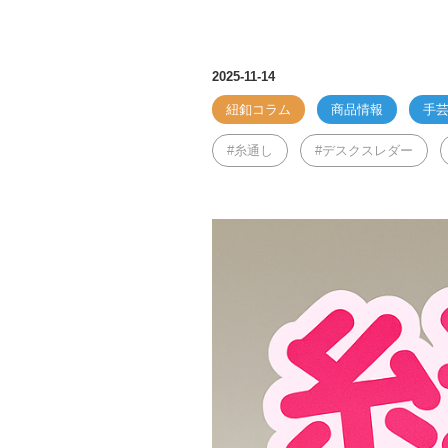
2025-11-14
紐釦コラム
商品情報
手芸
糸通し
デスクスレダー