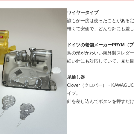
ワイヤータイプ
誰もが一度は使ったことがある
軽くて安価で、どんな針にも差
ドイツの老舗メーカーPRYM（プ
鳥の形がかわいい海外製スレダ
細い針にも対応していて、見た
糸通し器
Clover（クロバー）・KAWA
イプ。
針を差し込んでボタンを押すだけ