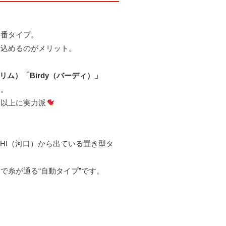
定番タイプ。
し込めるのがメリット。
リム）「Birdy（バーディ）」
ー。
目以上に実力派
GUCHI（河口）から出ている置き型タ
で糸が通る“自動タイプ”です。