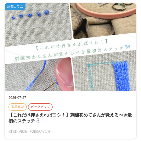
紐釦コラム
2026-07-27
商品解説
ピックアップ
【これだけ押さえればヨシ！】刺繍初めてさんが覚えるべき最
初のステッチ
#刺繍
#図案
#図案の写し方