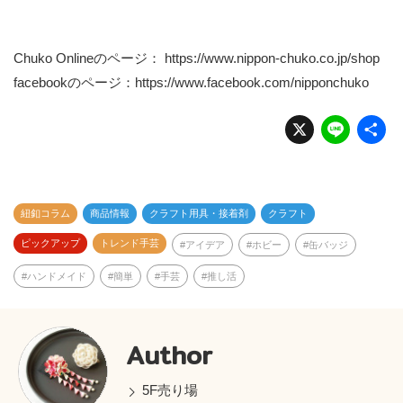
Chuko Onlineのページ：
https://www.nippon-chuko.co.jp/shop
facebookのページ：
https://www.facebook.com/nipponchuko
X
Li
n
e
紐釦コラム
商品情報
クラフト用具・接着剤
クラフト
ピックアップ
トレンド手芸
アイデア
ホビー
缶バッジ
ハンドメイド
簡単
手芸
推し活
Author
5F売り場