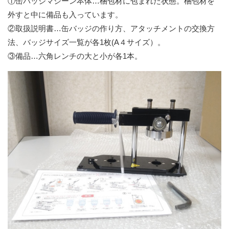
①缶バッジマシーン本体…梱包材に包まれた状態。梱包材を
外すと中に備品も入っています。
②取扱説明書…缶バッジの作り方、アタッチメントの交換方
法、バッジサイズ一覧が各1枚(A４サイズ）。
③備品…六角レンチの大と小が各1本。