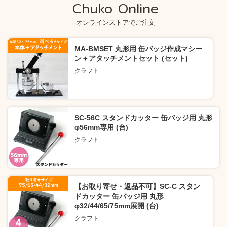
Chuko Online
オンラインストアでご注文
MA-BMSET 丸形用 缶バッジ作成マシー
ン＋アタッチメントセット (セット)
クラフト
SC-56C スタンドカッター 缶バッジ用 丸形
φ56mm専用 (台)
クラフト
【お取り寄せ・返品不可】SC-C スタン
ドカッター 缶バッジ用 丸形
φ32/44/65/75mm展開 (台)
クラフト