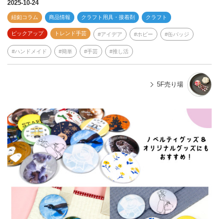
e
2025-10-24
紐釦コラム
商品情報
クラフト用具・接着剤
クラフト
ピックアップ
トレンド手芸
アイデア
ホビー
缶バッジ
ハンドメイド
簡単
手芸
推し活
5F売り場