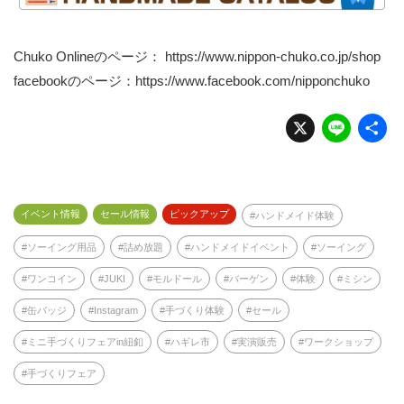
Chuko Onlineのページ：
https://www.nippon-chuko.co.jp/shop
facebookのページ：
https://www.facebook.com/nipponchuko
X
Li
n
e
イベント情報
セール情報
ピックアップ
ハンドメイド体験
ソーイング用品
詰め放題
ハンドメイドイベント
ソーイング
ワンコイン
JUKI
モルドール
バーゲン
体験
ミシン
缶バッジ
Instagram
手づくり体験
セール
ミニ手づくりフェアin紐釦
ハギレ市
実演販売
ワークショップ
手づくりフェア