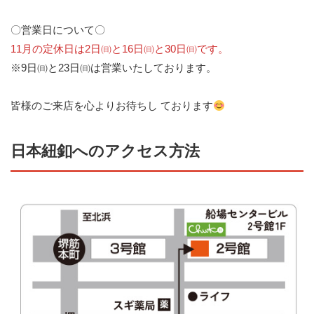
〇営業日について〇
11月の定休日は2日㈰と16日㈰と30日㈰です。
※9日㈰と23日㈰は営業いたしております。
皆様のご来店を心よりお待ちし ております
日本紐釦へのアクセス方法