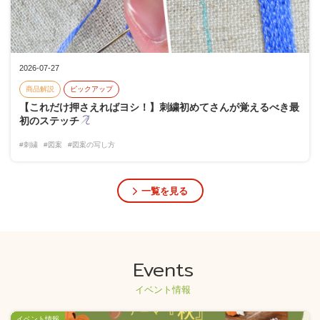
2026-07-27
商品解説
ピックアップ
【これだけ押さえればヨシ！】刺繍初めてさんが覚えるべき最
初のステッチ
#刺繍
#図案
#図案の写し方
一覧を見る
Events
イベント情報
イベント情報