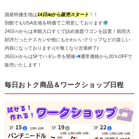
国産特価生地は
14日㈮から販売スタート
！！
別館でもUSA生地を特価でご用意しております
24日㈪からは本館入口すぐで詰め放題ワゴンを設置！前回大
好評だったナスカンや他にもかわいいクリップなどの楽しい
内容になっております♪(※無くなり次第終了)
26日㈬からは5Fでハギレ市を開催
通常価格から20％OFFで
販売いたします！
毎日おトク商品＆ワークショップ日程