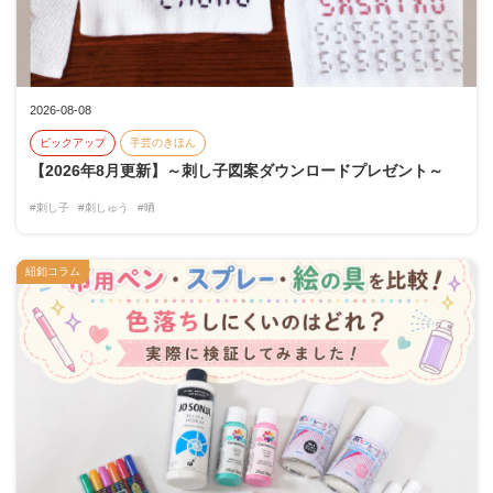
2026-08-08
ピックアップ
手芸のきほん
【2026年8月更新】～刺し子図案ダウンロードプレゼント～
#刺し子
#刺しゅう
#晒
紐釦コラム