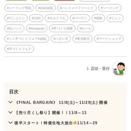
ソーイング用品
詰め放題
ハンドメイドイベント
ソーイング
ワンコイン
JUKI
モルドール
バーゲン
体験
ミシン
缶バッジ
Instagram
手づくり体験
セール
ミニ手づくりフェアin紐釦
ハギレ市
実演販売
ワークショップ
手づくりフェア
店頭・受付
目次
《FINAL BARGAIN》 11/8(土)～11/29(土) 開催
【売り尽くし祭り】開催！！11/8～13
後半スタート！特価生地大放出
11/14～29