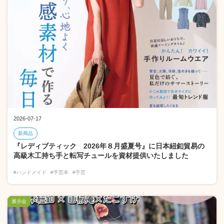
2026-07-17
新商品
『レディブティック 2026年８月盛夏号』に日本紐釦貿易の
高級木工持ち手と転写チュールを資材提供いたしました
#ハンドメイド
#手芸本
#手芸
展示会