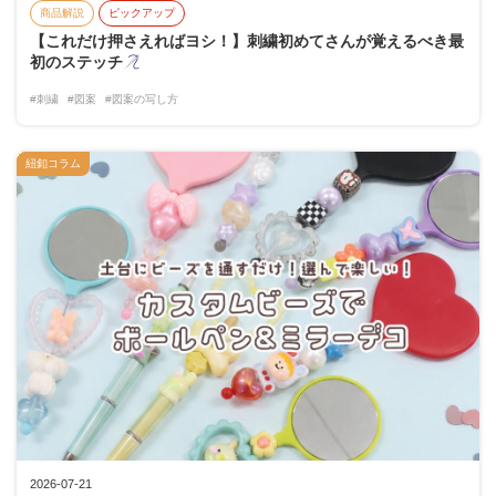
商品解説
ピックアップ
【これだけ押さえればヨシ！】刺繍初めてさんが覚えるべき最
初のステッチ
#刺繍
#図案
#図案の写し方
紐釦コラム
2026-07-21