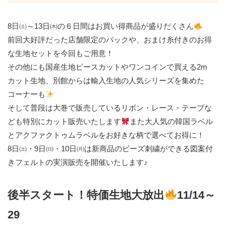
8日㈯～13日㈭の６日間はお買い得商品が盛りだくさん
前回大好評だった店舗限定のパックや、おまけ糸付きのお得
な生地セットを今回もご用意！
その他にも国産生地ピースカットやワンコインで買える2m
カット生地、別館からは輸入生地の人気シリーズを集めた
コーナーも
そして普段は大巻で販売しているリボン・レース・テープな
ども特別にカット販売いたします
また大人気の韓国ラベル
とアクファクトゥムラベルをお好きな柄で選べてお得に！
8日㈯・9日㈰・10日㈪は新商品のビーズ刺繍ができる図案付
きフェルトの実演販売を開催いたします♪
後半スタート！特価生地大放出
11/14～
29