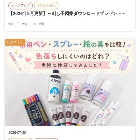
ピックアップ
手芸のきほん
【2026年8月更新】～刺し子図案ダウンロードプレゼント～
#刺し子
#刺しゅう
#晒
紐釦コラム
2026-07-30