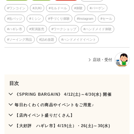
ワンコイン
JUKI
モルドール
体験
バーゲン
缶バッジ
ミシン
手づくり体験
Instagram
セール
ハギレ市
実演販売
ワークショップ
ハンドメイド体験
ソーイング用品
詰め放題
ハンドメイドイベント
店頭・受付
目次
《SPRING BARGAIN》 4/12(土)～4/30(水) 開催
毎日わくわくの商品やイベントをご用意♪
【店内イベント盛りだくさん】
【大好評 ハギレ市】4/19(土）・26(土)～30(水)