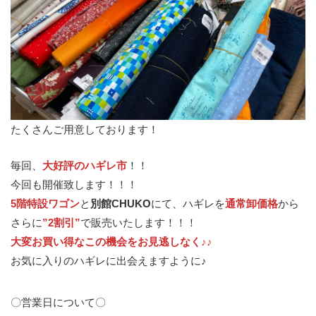
たくさんご用意しております！
毎回、
大好評のハギレ市
！！
今回も開催致します！！！
5階特設ワゴン
と
別館CHUKO
にて、ハギレを
通常卸価格
から
さらに
”2割引”
で販売いたします！！！
大変お買い得なこの機会をお見逃しなく♪♪
お気に入りのハギレに出会えますように♪
〇営業日について〇