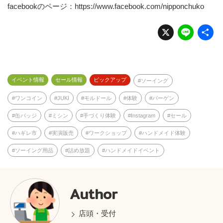
facebookのページ：
https://www.facebook.com/nipponchuko
X
Li
n
e
イベント情報
セール情報
ピックアップ
ソーイング
ワンコイン
JUKI
モルドール
体験
バーゲン
缶バッジ
ミシン
手づくり体験
Instagram
セール
ハギレ市
実演販売
ワークショップ
ハンドメイド体験
ソーイング用品
詰め放題
ハンドメイドイベント
Author
店頭・受付