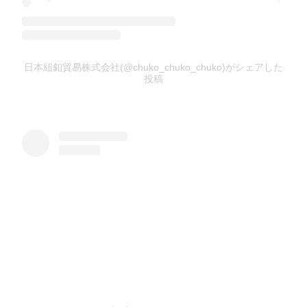
日本紐釦貿易株式会社(@chuko_chuko_chuko)がシェアした
投稿