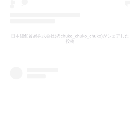
日本紐釦貿易株式会社(@chuko_chuko_chuko)がシェアした
投稿