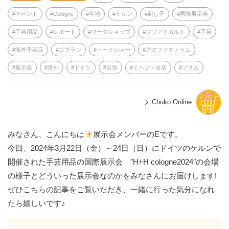
イベント
Cologne
生地
ケルン
刺し子
国際展示会
手芸用品
レポート
ワークショップ
ツヴァイガルト
手芸
海外手芸店
ゴブラン
トークショー
アクファクトゥム
展示会
海外
ドイツ
出張
イベント出店
プリム
Chuko Online
みなさん、こんにちは
展示会メンバーのEです。
今回、2024年3月22日（金）～24日（日）にドイツのケルンで
開催された手芸用品の国際展示会 ”H+H cologne2024″の会場
の様子とどういった展示会なのかをみなさんにお届けします!
ぜひこちらの記事をご覧いただき、一緒に行った気分になれ
たら嬉しいです♪