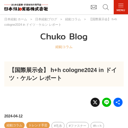
日本紐釦 ホーム
>
日本紐釦ブログ
>
紐釦コラム
>
【国際展示会】 h+h
cologne2024 in ドイツ・ケルン レポート
Chuko Blog
紐釦コラム
【国際展示会】 h+h cologne2024 in ドイ
ツ・ケルン レポート
X
Li
n
e
2024-04-12
紐釦コラム
トレンド手芸
毛糸
ファスナー
h＋h