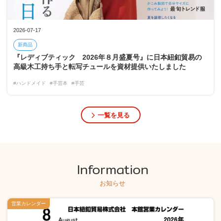
2026-07-17
新商品
『レディブティック 2026年８月盛夏号』に日本紐釦貿易の
高級木工持ち手と転写チュールを資材提供いたしました
#ハンドメイド
#手芸本
#手芸
一覧を見る
Information
お知らせ
営業カレンダー