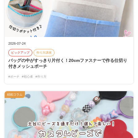
2026-07-24
ピックアップ
作り方講座
バッグの中がすっきり片付く！20cmファスナーで作る仕切り
付きメッシュポーチ
#ポーチ
#初心者
#作り方
紐釦コラム