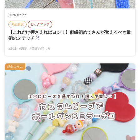
2026-07-27
商品解説
ピックアップ
【これだけ押さえればヨシ！】刺繍初めてさんが覚えるべき最
初のステッチ
#刺繍
#図案
#図案の写し方
紐釦コラム