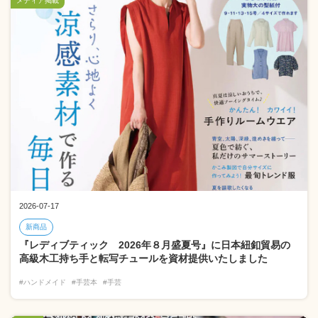
メディア掲載
2026-07-17
新商品
『レディブティック 2026年８月盛夏号』に日本紐釦貿易の
高級木工持ち手と転写チュールを資材提供いたしました
#ハンドメイド
#手芸本
#手芸