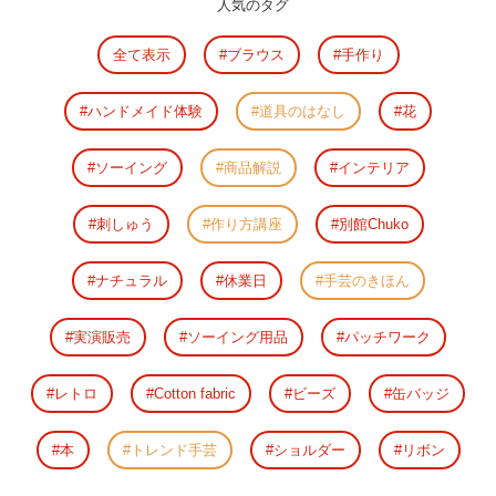
人気のタグ
全て表示
ブラウス
手作り
ハンドメイド体験
道具のはなし
花
ソーイング
商品解説
インテリア
刺しゅう
作り方講座
別館Chuko
ナチュラル
休業日
手芸のきほん
実演販売
ソーイング用品
パッチワーク
レトロ
Cotton fabric
ビーズ
缶バッジ
本
トレンド手芸
ショルダー
リボン