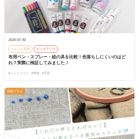
2026-07-30
トレンド手芸
ピックアップ
布用ペン・スプレー・絵の具を比較！色落ちしにくいのはど
れ？実際に検証してみました！
#ハンドメイド
#簡単
#手芸
紐釦コラム