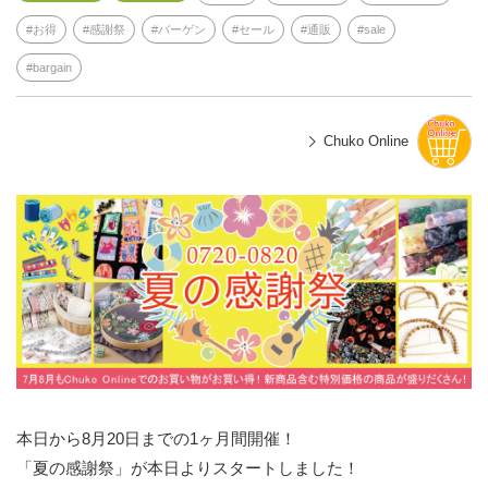
お得
感謝祭
バーゲン
セール
通販
sale
bargain
Chuko Online
本日から8月20日までの1ヶ月間開催！
「夏の感謝祭」が本日よりスタートしました！