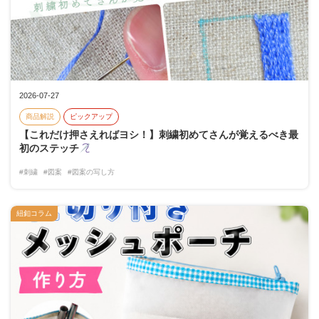
2026-07-27
商品解説
ピックアップ
【これだけ押さえればヨシ！】刺繍初めてさんが覚えるべき最
初のステッチ
#刺繍
#図案
#図案の写し方
紐釦コラム