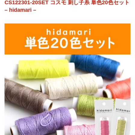
CS122301-20SET コスモ 刺し子糸 単色20色セット
– hidamari –