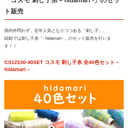
「コスモ 刺し子糸 – hidamari -」のセッ
ト販売
国内外問わず、近年人気となりつつある「刺し子」。
紐釦では刺し子糸「- hidamari -」のセット販売を行いま
す！！
CS12230-40SET コスモ 刺し子糸 全40色セット –
hidamari –