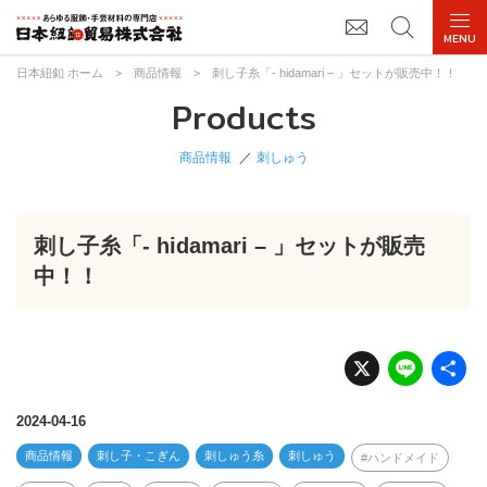
日本紐釦 ホーム
>
商品情報
>
刺し子糸「- hidamari – 」セットが販売中！！
Products
商品情報
刺しゅう
刺し子糸「- hidamari – 」セットが販売
中！！
X
Li
n
e
2024-04-16
商品情報
刺し子・こぎん
刺しゅう糸
刺しゅう
ハンドメイド