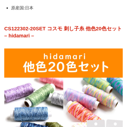
原産国:日本
CS122302-20SET コスモ 刺し子糸 他色20色セット
– hidamari –