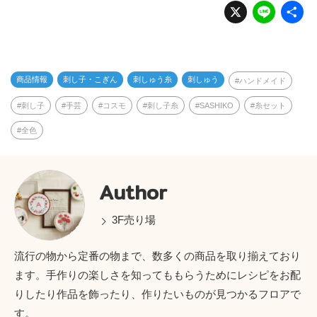
X
Li
n
e
商品情報
刺し子・こぎん
刺しゅう糸
刺しゅう
ハンドメイド
刺し子
手芸
コスモ
刺し子糸
SASHIKO
糸セット
全色
Author
3F売り場
流行の物から定番の物まで、数多くの商品を取り揃えており
ます。手作りの楽しさを知ってももらうためにレシピをお配
りしたり作品を飾ったり、作りたいものが見つかるフロアで
す。