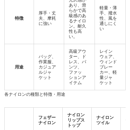
あり、滑
軽量・薄
らかで高
厚手・丈
手、撥水
級感のあ
特徴
夫、摩耗
性、風を
るナイロ
に強い
通しにく
ン。耐久
い
性も高
い。
高級アウ
レイン
バッグ、
ター、ド
ウェア、
作業服、
レス、パ
ウィンド
用途
カジュア
ンツ、
ブレー
ルジャ
ファッ
カー、軽
ケット
ションア
量ジャ
イテム
ケット
各ナイロンの種類と特徴・用途
ナイロン
ス
フェザー
ナイロン
リップス
チ
ナイロン
ツイル
トップ
ン