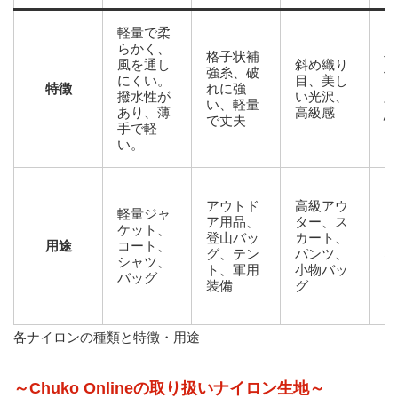
軽量で柔
らかく、
格子状補
伸
風を通し
斜め織り
強糸、破
体
にくい。
目、美し
特徴
れに強
フ
撥水性が
い光沢、
い、軽量
す
あり、薄
高級感
で丈夫
性
手で軽
い。
アウトド
高級アウ
ス
軽量ジャ
ア用品、
ター、ス
ウ
ケット、
登山バッ
カート、
フ
用途
コート、
グ、テン
パンツ、
ネ
シャツ、
ト、軍用
小物バッ
ア
バッグ
装備
グ
ウ
各ナイロンの種類と特徴・用途
～Chuko Onlineの取り扱いナイロン生地～