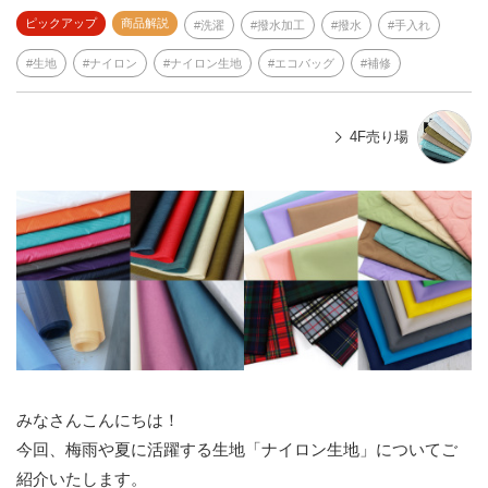
ピックアップ
商品解説
洗濯
撥水加工
撥水
手入れ
生地
ナイロン
ナイロン生地
エコバッグ
補修
4F売り場
みなさんこんにちは！
今回、梅雨や夏に活躍する生地「ナイロン生地」についてご
紹介いたします。