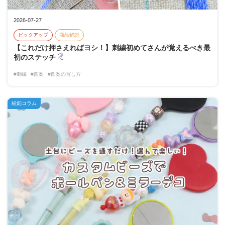
2026-07-27
ピックアップ
商品解説
【これだけ押さえればヨシ！】刺繍初めてさんが覚えるべき最
初のステッチ
#刺繍
#図案
#図案の写し方
紐釦コラム