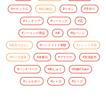
ナチュラル
商品解説
リボン
手作り
インテリア
ソーイング
花
ソーイング用品
本
缶バッジ
道具のはなし
ハンドメイド体験
トレンド手芸
作り方講座
休業日
ブラウス
実演販売
パッチワーク
刺しゅう
別館Chuko
ショルダー
レトロ
ビーズ