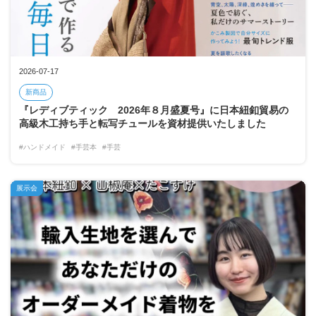
2026-07-17
新商品
『レディブティック 2026年８月盛夏号』に日本紐釦貿易の
高級木工持ち手と転写チュールを資材提供いたしました
#ハンドメイド
#手芸本
#手芸
展示会