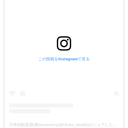
この投稿をInstagramで見る
日本紐釦貿易(株)accesorry(@chuko_beads)がシェアした投稿