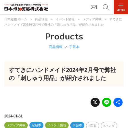
日本紐釦 ホーム
>
商品情報
>
イベント情報
>
メディア掲載
>
すてきに
ハンドメイド2024年2月号で弊社の「刺しゅう用品」が紹介されました
Products
商品情報
手芸本
すてきにハンドメイド2024年2月号で弊社
の「刺しゅう用品」が紹介されました
X
Li
n
e
2024-01-31
メディア掲載
定期本
イベント情報
手芸本
図案
パンダ