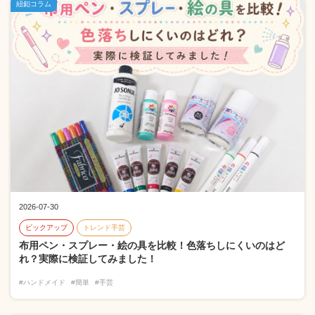
紐釦コラム
2026-07-30
ピックアップ
トレンド手芸
布用ペン・スプレー・絵の具を比較！色落ちしにくいのはど
れ？実際に検証してみました！
#ハンドメイド
#簡単
#手芸