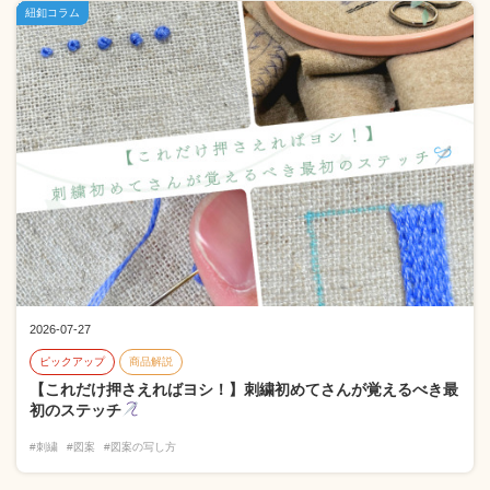
紐釦コラム
2026-07-27
ピックアップ
商品解説
【これだけ押さえればヨシ！】刺繍初めてさんが覚えるべき最
初のステッチ
#刺繍
#図案
#図案の写し方