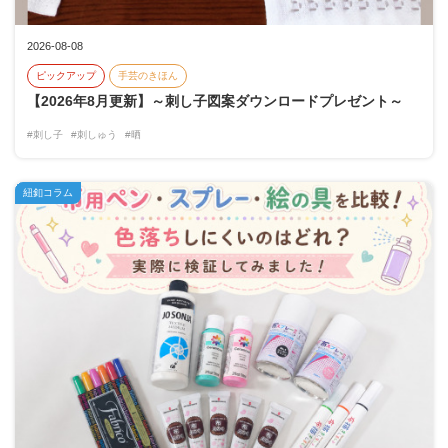
2026-08-08
ピックアップ
手芸のきほん
【2026年8月更新】～刺し子図案ダウンロードプレゼント～
#刺し子
#刺しゅう
#晒
紐釦コラム