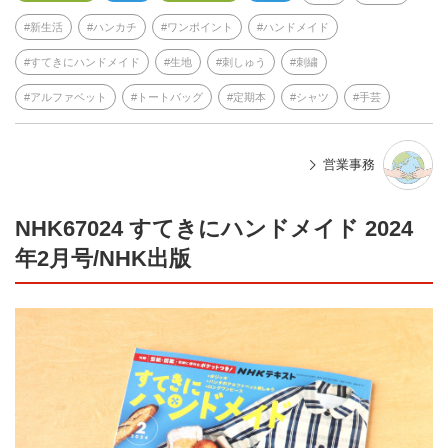
新生活
ハンカチ
ワンポイント
ハンドメイド
すてきにハンドメイド
生地
刺しゅう
刺繍
アルファベット
トートバッグ
定期本
シャツ
手芸
営業事務
NHK67024 すてきにハンドメイド 2024
年2月号/NHK出版