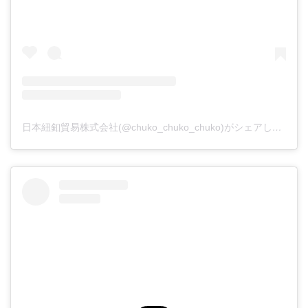
日本紐釦貿易株式会社(@chuko_chuko_chuko)がシェアした投稿