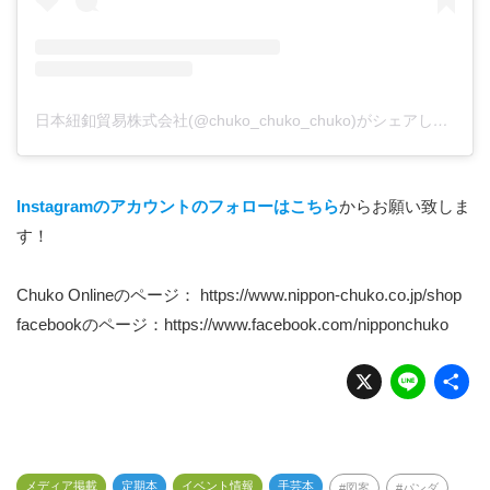
日本紐釦貿易株式会社(@chuko_chuko_chuko)がシェアした投稿
Instagramのアカウントのフォローはこちら
からお願い致しま
す！
Chuko Onlineのページ：
https://www.nippon-chuko.co.jp/shop
facebookのページ：
https://www.facebook.com/nipponchuko
X
Li
n
e
メディア掲載
定期本
イベント情報
手芸本
図案
パンダ