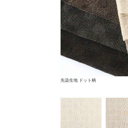
先染生地 ドット柄