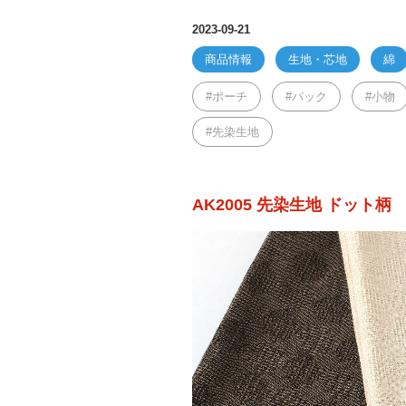
2023-09-21
商品情報
生地・芯地
綿
ポーチ
バック
小物
先染生地
AK2005 先染生地 ドット柄