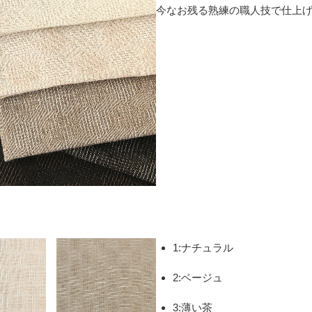
今なお残る熟練の職人技で仕上
1:ナチュラル
2:ベージュ
3:薄い茶