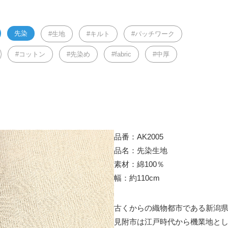
先染
生地
キルト
パッチワーク
コットン
先染め
fabric
中厚
品番：AK2005
品名：先染生地
素材：綿100％
幅：約110cm
古くからの織物都市である新潟
見附市は江戸時代から機業地と