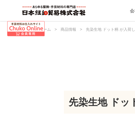
会
日本紐釦 ホーム
>
商品情報
>
先染生地 ドット柄 が入荷
先染生地 ドッ