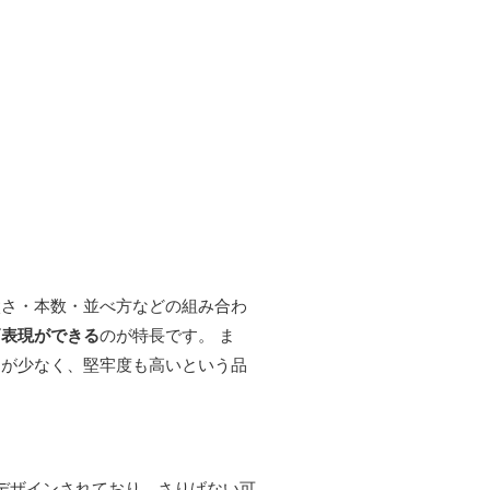
太さ・本数・並べ方などの組み合わ
柄表現ができる
のが特長です。 ま
ちが少なく、堅牢度も高いという品
デザインされており、さりげない可