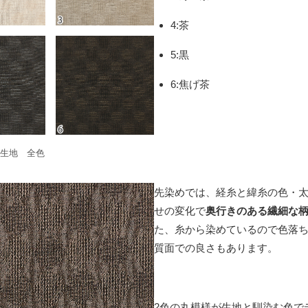
4:茶
5:黒
6:焦げ茶
先染生地 全色
先染めでは、経糸と緯糸の色・
せの変化で
奥行きのある繊細な
た、糸から染めているので色落
質面での良さもあります。
2色の丸模様が生地と馴染む色で