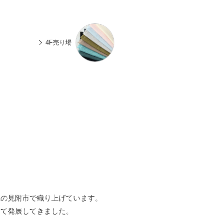
n
有
e
4F売り場
県の見附市で織り上げています。
して発展してきました。