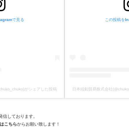
agramで見る
この投稿をIn
huko_chuko)がシェアした投稿
日本紐釦貿易株式会社(@chuko_
報を発信しております。
ーはこちら
からお願い致します！