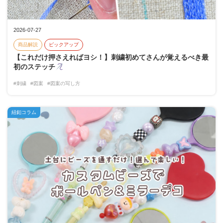
2026-07-27
商品解説
ピックアップ
【これだけ押さえればヨシ！】刺繍初めてさんが覚えるべき最
初のステッチ
#刺繍
#図案
#図案の写し方
紐釦コラム