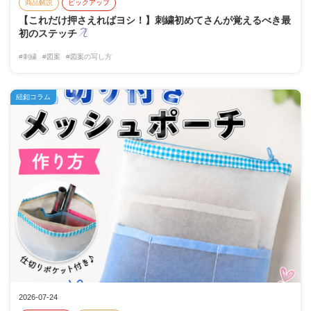
商品解説
ピックアップ
【これだけ押さえればヨシ！】刺繍初めてさんが覚えるべき最
初のステッチ
#刺繍
#図案
#図案の写し方
紐釦コラム
2026-07-24