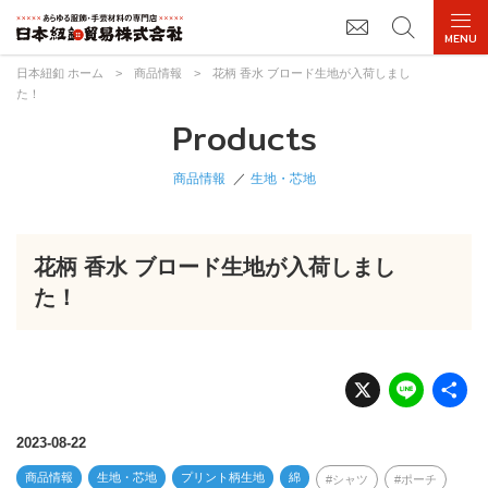
日本紐釦 ホーム
>
商品情報
>
花柄 香水 ブロード生地が入荷しまし
た！
Products
商品情報
生地・芯地
花柄 香水 ブロード生地が入荷しまし
た！
X
Li
n
e
2023-08-22
商品情報
生地・芯地
プリント柄生地
綿
シャツ
ポーチ