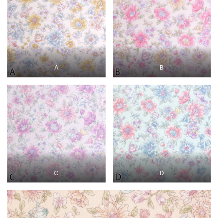
A
B
C
D