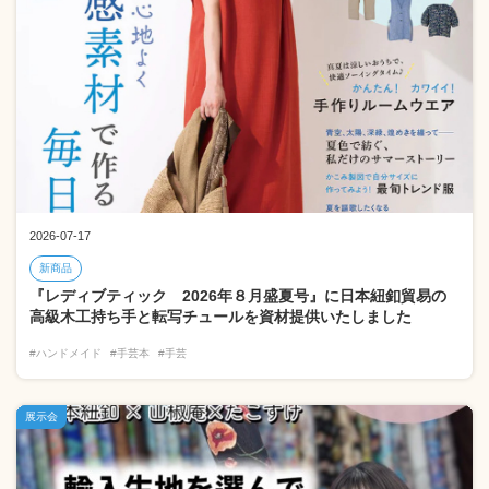
2026-07-17
新商品
『レディブティック 2026年８月盛夏号』に日本紐釦貿易の
高級木工持ち手と転写チュールを資材提供いたしました
#ハンドメイド
#手芸本
#手芸
展示会