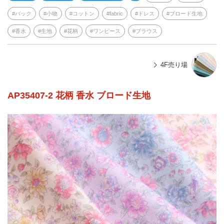
バック
小物
コットン
fabric
ドレス
ブロード生地
香水
生地
花柄
ワンピース
ブラウス
4F売り場
AP35407-2 花柄 香水 ブロード生地