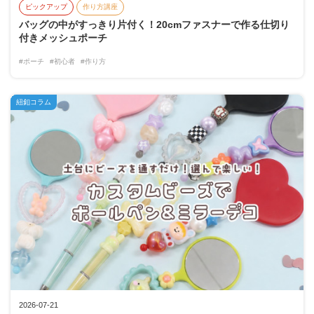
ピックアップ
作り方講座
バッグの中がすっきり片付く！20cmファスナーで作る仕切り
付きメッシュポーチ
#ポーチ
#初心者
#作り方
紐釦コラム
2026-07-21