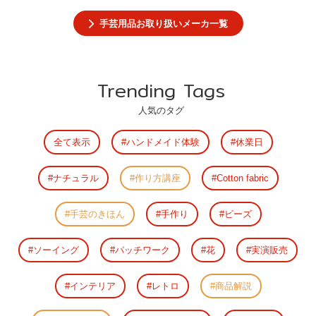
手芸用品お取り扱いメーカ一覧
Trending Tags
人気のタグ
全て表示
ハンドメイド体験
休業日
ナチュラル
作り方講座
Cotton fabric
手芸のきほん
手作り
ビーズ
ソーイング
パッチワーク
花
実演販売
インテリア
レトロ
商品解説