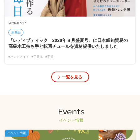
2026-07-17
新商品
『レディブティック 2026年８月盛夏号』に日本紐釦貿易の
高級木工持ち手と転写チュールを資材提供いたしました
#ハンドメイド
#手芸本
#手芸
一覧を見る
Events
イベント情報
イベント情報