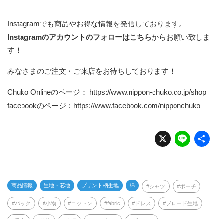
Instagramでも商品やお得な情報を発信しております。
Instagramのアカウントのフォローはこちら
からお願い致しま
す！
みなさまのご注文・ご来店をお待ちしております！
Chuko Onlineのページ：
https://www.nippon-chuko.co.jp/shop
facebookのページ：
https://www.facebook.com/nipponchuko
X
Li
n
e
商品情報
生地・芯地
プリント柄生地
綿
シャツ
ポーチ
バック
小物
コットン
fabric
ドレス
ブロード生地