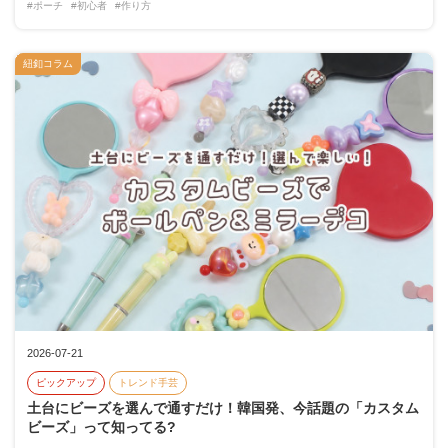
#ポーチ
#初心者
#作り方
紐釦コラム
2026-07-21
ピックアップ
トレンド手芸
土台にビーズを選んで通すだけ！韓国発、今話題の「カスタム
ビーズ」って知ってる?