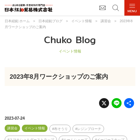
日本紐釦 ホーム
>
日本紐釦ブログ
>
イベント情報
>
講習会
>
2023年8
月ワークショップのご案内
Chuko Blog
イベント情報
2023年8月ワークショップのご案内
X
Li
n
e
2023-07-24
講習会
イベント情報
布そうり
レジンブローチ
スマホショルダーストラップ
ルームシューズ
イージースナップ