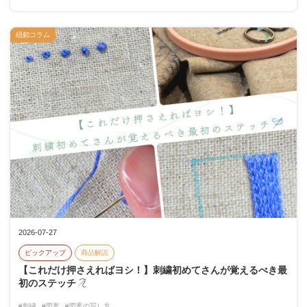
紐釦コラム
2026-07-27
ピックアップ
商品解説
【これだけ押さえればヨシ！】刺繍初めてさんが覚えるべき最
初のステッチ
#刺繍
#図案
#図案の写し方