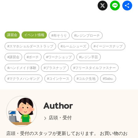
X
Li
n
e
講習会
イベント情報
布そうり
レジンブローチ
スマホショルダーストラップ
ルームシューズ
イージースナップ
講習会
ポーチ
ワークショップ
レジン手芸
ハンドメイド体験
プラスナップ
フリースタイルファスナー
マクラメハンギング
コインケース
コルク生地
Sabu.
Author
店頭・受付
店頭・受付のスタッフが更新しております。 お買い物のお