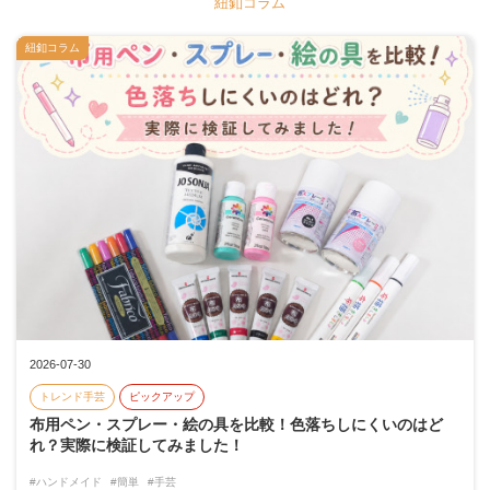
紐釦コラム
紐釦コラム
2026-07-30
トレンド手芸
ピックアップ
布用ペン・スプレー・絵の具を比較！色落ちしにくいのはど
れ？実際に検証してみました！
#ハンドメイド
#簡単
#手芸