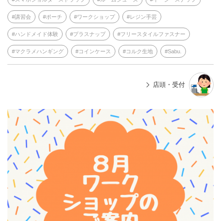
講習会
ポーチ
ワークショップ
レジン手芸
ハンドメイド体験
プラスナップ
フリースタイルファスナー
マクラメハンギング
コインケース
コルク生地
Sabu.
店頭・受付