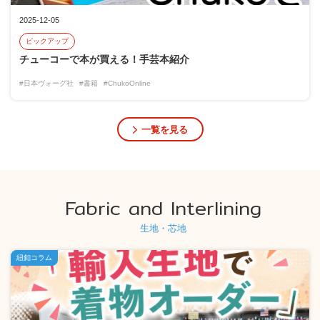
2025-12-05
ピックアップ
チューコーで本が買える！手芸本紹介
#日本ヴォーグ社
#書籍
#ChukoOnline
一覧を見る
Fabric and Interlining
生地・芯地
紐釦コラム