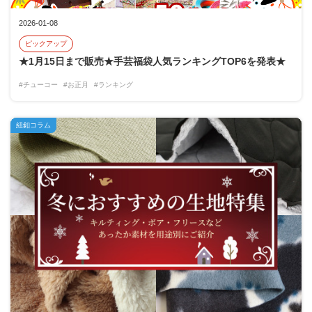
2026-01-08
ピックアップ
★1月15日まで販売★手芸福袋人気ランキングTOP6を発表★
#チューコー
#お正月
#ランキング
紐釦コラム