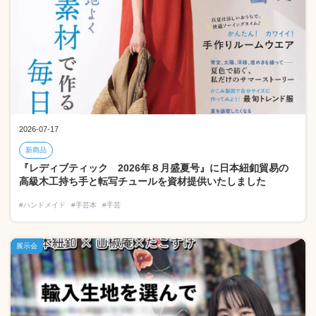
2026-07-17
新商品
『レディブティック 2026年８月盛夏号』に日本紐釦貿易の
高級木工持ち手と転写チュールを資材提供いたしました
#ハンドメイド
#手芸本
#手芸
展示会