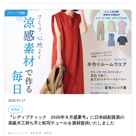
メディア掲載
2026-07-17
新商品
『レディブティック 2026年８月盛夏号』に日本紐釦貿易の
高級木工持ち手と転写チュールを資材提供いたしました
#ハンドメイド
#手芸本
#手芸