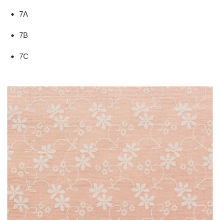
7A
7B
7C