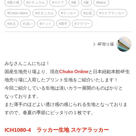
透け感
ナチュラル
スケア
春
夏
fabric
Cotton fabric
ボタニカル
ラッカー
お花
スケアラッカー
水玉
.淡い
ドット
薄手
フラワー
4F売り場
みなさんこんにちは！
国産生地売り場より、現在
Chuko Online
と日本紐釦本館4F生
地売り場に入荷したプリント生地をご紹介いたします！
今回ご紹介している生地は淡いカラー展開のものばかりと
なっております。
また薄手のほどよい透け感の感じられる生地となっておりま
すので、春夏の季節にピッタリの１枚です。
ICH1080-4 ラッカー生地 スケアラッカー