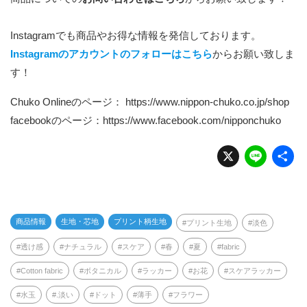
Instagramでも商品やお得な情報を発信しております。
Instagramのアカウントのフォローはこちら
からお願い致しま
す！
Chuko Onlineのページ：
https://www.nippon-chuko.co.jp/shop
facebookのページ：
https://www.facebook.com/nipponchuko
X
Li
n
e
商品情報
生地・芯地
プリント柄生地
プリント生地
淡色
透け感
ナチュラル
スケア
春
夏
fabric
Cotton fabric
ボタニカル
ラッカー
お花
スケアラッカー
水玉
.淡い
ドット
薄手
フラワー