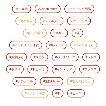
全て表示
Cotton fabric
ソーイング用品
商品解説
ショルダー
ソーイング
作り方講座
休業日
花
ハンドメイド体験
缶バッジ
手芸のきほん
実演販売
リボン
パッチワーク
レトロ
手作り
刺しゅう
インテリア
ブラウス
ナチュラル
別館Chuko
道具のはなし
トレンド手芸
本
ビーズ