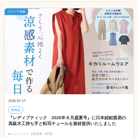
メディア掲載
2026-07-17
新商品
『レディブティック 2026年８月盛夏号』に日本紐釦貿易の
高級木工持ち手と転写チュールを資材提供いたしました
#ハンドメイド
#手芸本
#手芸