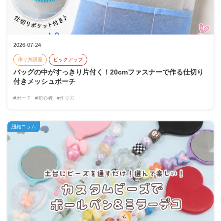
2026-07-24
作り方講座
ピックアップ
バッグの中がすっきり片付く！20cmファスナーで作る仕切り
付きメッシュポーチ
#ポーチ
#初心者
#作り方
紐釦コラム