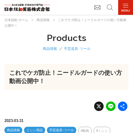
日本紐釦 ホーム
>
商品情報
>
これでケガ防止！ニードルガードの使い方動画
公開中！
Products
商品情報
手芸道具･ツール
これでケガ防止！ニードルガードの使い方
動画公開中！
X
Li
n
e
2023-03-31
商品情報
ミシン用品
手芸道具･ツール
動画
ミシン