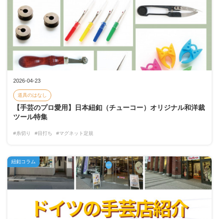
2026-04-23
道具のはなし
【手芸のプロ愛用】日本紐釦（チューコー）オリジナル和洋裁
ツール特集
#糸切り
#目打ち
#マグネット定規
紐釦コラム