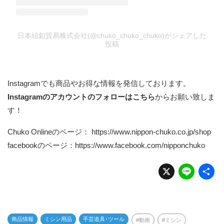
日本紐釦貿易株式会社(@chuko_chuko_chuko)がシェアした
投稿
Instagramでも商品やお得な情報を発信しております。
Instagramのアカウントのフォローはこちら
からお願い致しま
す！
Chuko Onlineのページ：
https://www.nippon-chuko.co.jp/shop
facebookのページ：
https://www.facebook.com/nipponchuko
X
Li
n
e
商品情報
ミシン用品
手芸道具･ツール
動画
ミシン