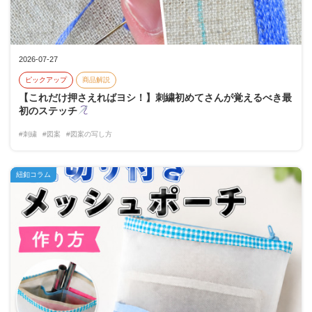
2026-07-27
ピックアップ
商品解説
【これだけ押さえればヨシ！】刺繍初めてさんが覚えるべき最
初のステッチ
#刺繍
#図案
#図案の写し方
紐釦コラム