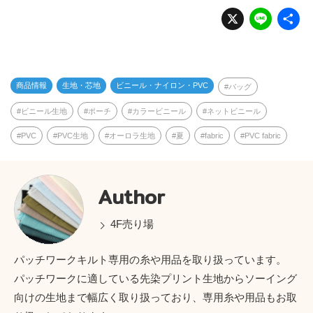
X
Li
n
e
商品情報
生地・芯地
ビニール・ナイロン・PVC
バッグ
ビニール生地
ポーチ
カラービニール
ネットビニール
PVC
PVC生地
オーロラ生地
夏
fabric
PVC fabric
Author
4F売り場
パッチワークキルト専用の糸や用品を取り扱っています。
パッチワークに適している先染プリント生地からソーイング
向けの生地まで幅広く取り扱っており、専用糸や用品もお取