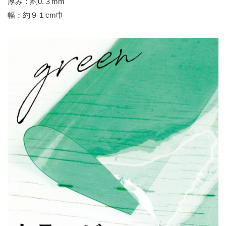
厚み：約0.３mm
幅：約９１cm巾