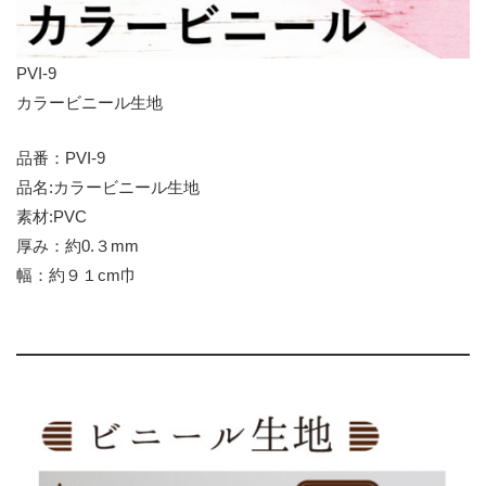
PVI-9
カラービニール生地
品番：PVI-9
品名:カラービニール生地
素材:PVC
厚み：約0.３mm
幅：約９１cm巾