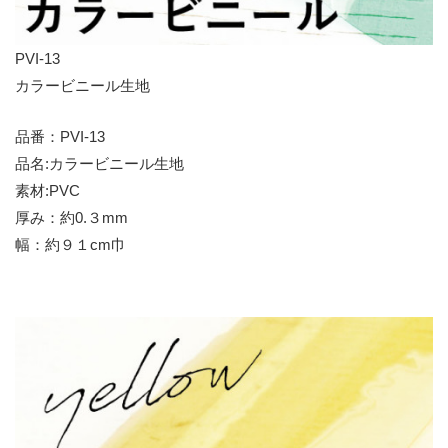
PVI-13
カラービニール生地
品番：PVI-13
品名:カラービニール生地
素材:PVC
厚み：約0.３mm
幅：約９１cm巾