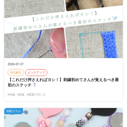
2026-07-27
商品解説
ピックアップ
【これだけ押さえればヨシ！】刺繍初めてさんが覚えるべき最
初のステッチ
#刺繍
#図案
#図案の写し方
紐釦コラム