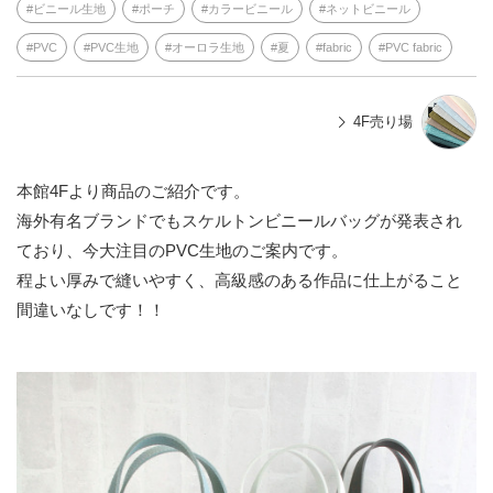
ビニール生地
ポーチ
カラービニール
ネットビニール
PVC
PVC生地
オーロラ生地
夏
fabric
PVC fabric
4F売り場
本館4Fより商品のご紹介です。
海外有名ブランドでもスケルトンビニールバッグが発表され
ており、今大注目のPVC生地のご案内です。
程よい厚みで縫いやすく、高級感のある作品に仕上がること
間違いなしです！！