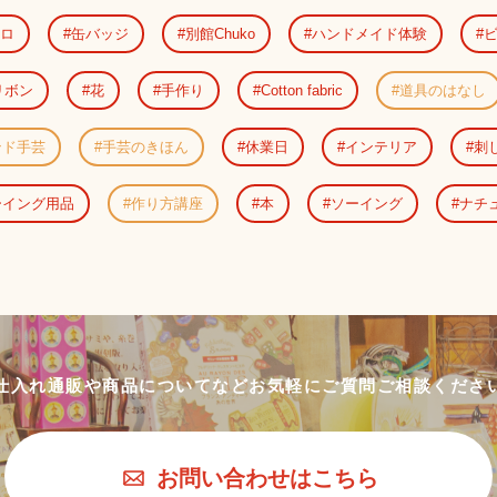
ロ
缶バッジ
別館Chuko
ハンドメイド体験
リボン
花
手作り
Cotton fabric
道具のはなし
ンド手芸
手芸のきほん
休業日
インテリア
刺
ーイング用品
作り方講座
本
ソーイング
ナチ
仕入れ通販や商品についてなど
お気軽にご質問ご相談くださ
お問い合わせはこちら