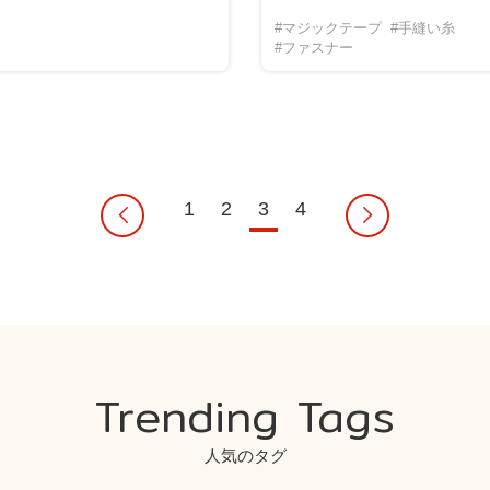
#マジックテープ
#手縫い糸
#ファスナー
1
2
3
4
Trending Tags
人気のタグ