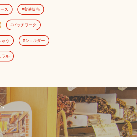
ビーズ
実演販売
パッチワーク
しゅう
ショルダー
ュラル
い。