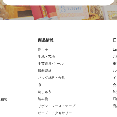
商品情報
日
刺し子
En
生地・芯地
ご
手芸道具･ツール
重
服飾資材
お
バッグ材料・金具
イ
糸
会
刺しゅう
卸
編み物
紐
ご相談
リボン・レース・テープ
商
ビーズ・アクセサリー