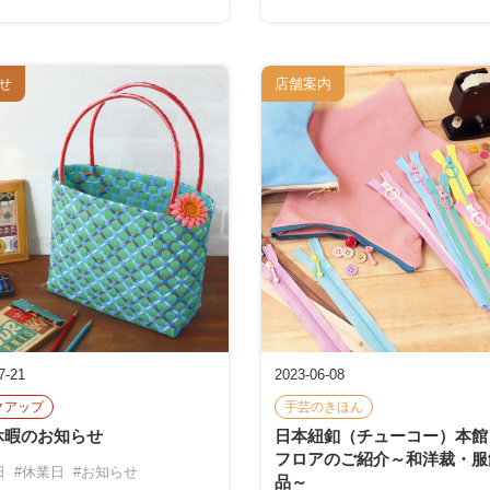
せ
店舗案内
7-21
2023-06-08
クアップ
手芸のきほん
休暇のお知らせ
日本紐釦（チューコー）本館
フロアのご紹介～和洋裁・服
日
#休業日
#お知らせ
品～