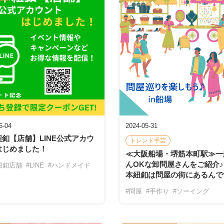
6-04
2024-05-31
釦【店舗】LINE公式アカウ
トレンド手芸
はじめました！
≪大阪船場・堺筋本町駅≫一
んOKな卸問屋さんをご紹介
紐釦店舗
#LINE
#ハンドメイド
本紐釦は問屋の街にあるんで
#問屋
#手作り
#ソーイング