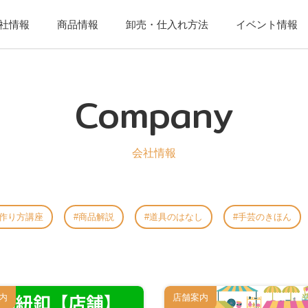
社情報
商品情報
卸売・仕入れ方法
イベント情報
Company
会社情報
作り方講座
商品解説
道具のはなし
手芸のきほん
内
店舗案内