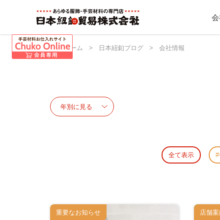
会
日本紐釦 ホーム
>
日本紐釦ブログ
>
会社情報
全て表示
重要なお知らせ
店舗案