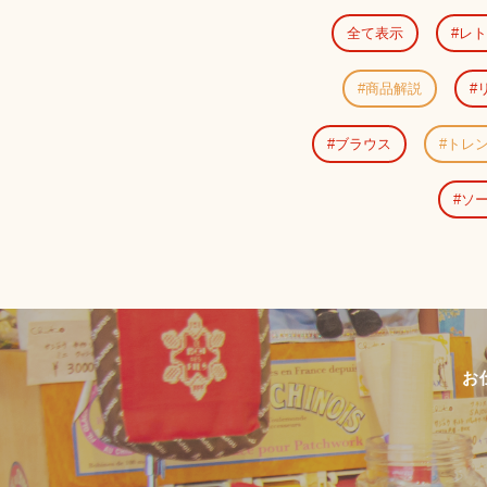
全て表示
レト
商品解説
ブラウス
トレ
ソ
お