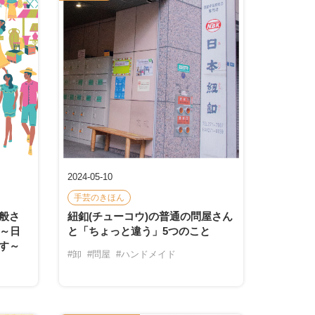
2024-05-10
手芸のきほん
般さ
紐釦(チューコウ)の普通の問屋さん
♪～日
と「ちょっと違う」5つのこと
す～
#卸
#問屋
#ハンドメイド