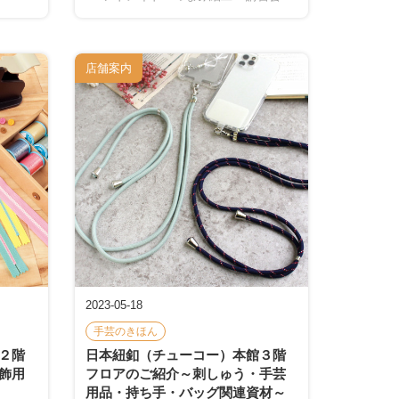
店舗案内
2023-05-18
手芸のきほん
２階
日本紐釦（チューコー）本館３階
飾用
フロアのご紹介～刺しゅう・手芸
用品・持ち手・バッグ関連資材～