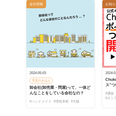
会社情報
お知ら
2024-05-03
2024-0
Chu
手芸のきほん
ス”
卸会社(卸売業・問屋)って、一体ど
んなことをしている会社なの？
#通販
#オン
#ハンドメイド
#堺筋本町
#大阪