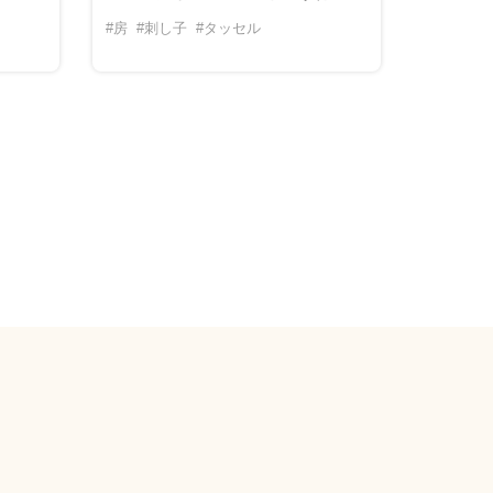
#房
#刺し子
#タッセル