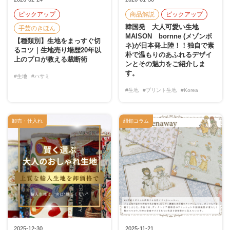
ピックアップ
商品解説
ピックアップ
韓国発 大人可愛い生地
手芸のきほん
MAISON bornne (メゾンボ
【種類別】生地をまっすぐ切
ネ)が日本発上陸！！独自で素
るコツ｜生地売り場歴20年以
朴で温もりのあふれるデザイ
上のプロが教える裁断術
ンとその魅力をご紹介しま
す。
#生地
#ハサミ
#生地
#プリント生地
#Korea
卸売・仕入れ
紐釦コラム
2025-12-30
2025-11-21