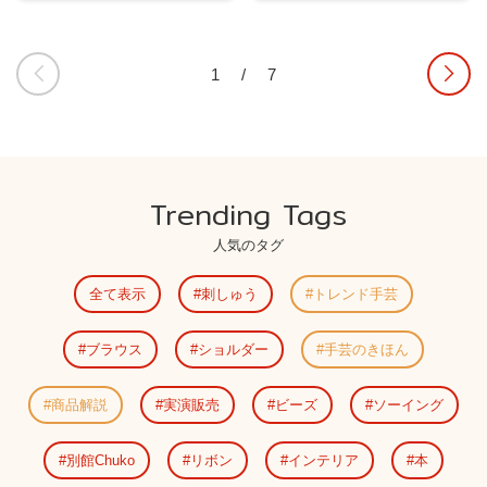
1
/
7
Trending Tags
人気のタグ
全て表示
刺しゅう
トレンド手芸
ブラウス
ショルダー
手芸のきほん
商品解説
実演販売
ビーズ
ソーイング
別館Chuko
リボン
インテリア
本