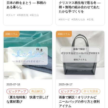
日本の粋をまとう ― 和柄の
クリスマス柄生地で彩る冬 ―
ある暮らし
柄＋無地の組み合わせであた
たかな手づくりを
#ダルマ
#和柄生地
#富士山
#Wガーゼ
#高島ちぢみ
#生地
紐釦コラム
紐釦コラム
2025-07-18
2025-06-17
ピックアップ
商品解説
ピックアップ
作り方講座
〈夏生地特集〉 快適で涼しげ
画像で解説！オリジナルビ
な素材選び
ニールバッグの作り方と便利
アイテム