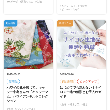
#Wガーゼ
#高島ちぢみ
#生地
#カバン
#バッグ作り方
#ビニールバッグ
商品情報
紐釦コラム
2025-05-23
2025-05-16
新商品
商品解説
ピックアップ
ハワイの風を感じて。キャ
はじめてでも迷わない！ナイ
シー中島さんの「キャシーマ
ロン生地の種類とお手入れガ
ム」ハワイアンキルトコレク
イド
ション
#洗濯
#撥水加工
#撥水
#生地
#ハワイアンキルト