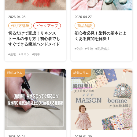
2026-04-28
2026-04-27
作り方講座
ピックアップ
商品解説
切るだけで完成！リネンス
初心者必見！染料の基本とよ
トールの作り方｜初心者でも
くある質問を解決！
すぐできる簡単ハンドメイド
#化学
#生地
#商品解説
#生地
#リネン
#簡単
紐釦コラム
紐釦コラム
2026-02-24
2026-01-30