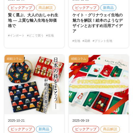
ピックアップ
商品解説
ピックアップ
新商品
賢く選ぶ、大人のおしゃれ生
ケイト・グリナウェイ生地の
地 — 上質な輸入生地を卸価
魅力を解説！絵本のようなデ
格で
ザインとおすすめ活用アイデ
ア
#インポート
#どこで買う
#生地
#生地
#花柄
#プリント生地
紐釦コラム
紐釦コラム
2025-10-21
2025-09-19
ピックアップ
新商品
ピックアップ
商品解説