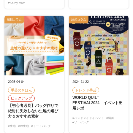
#Kathy Mom
紐釦コラム
紐釦コラム
2025-04-04
2024-11-22
手芸のきほん
トレンド手芸
WORLD QUILT
ピックアップ
FESTIVAL2024 イベント出
【初心者必見】バッグ作りで
展レポ
絶対に失敗しない生地の選び
方＆おすすめ素材
#ハンドメイドイベント
#横浜
#ソーイング
#生地
#綿生地
#トートバッグ