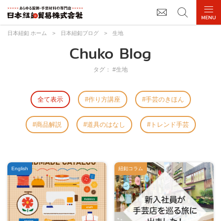
日本紐釦 ホーム
>
日本紐釦ブログ
>
生地
Chuko Blog
タグ： #生地
全て表示
作り方講座
手芸のきほん
商品解説
道具のはなし
トレンド手芸
English
紐釦コラム