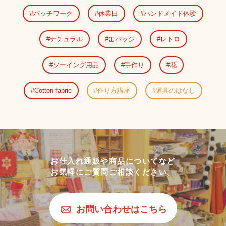
パッチワーク
休業日
ハンドメイド体験
ナチュラル
缶バッジ
レトロ
ソーイング用品
手作り
花
Cotton fabric
作り方講座
道具のはなし
お仕入れ通販や商品についてなど
お気軽にご質問ご相談ください。
お問い合わせはこちら