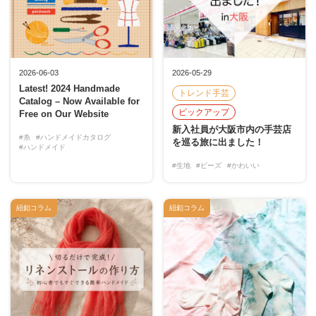
2026-06-03
2026-05-29
Latest! 2024 Handmade
トレンド手芸
Catalog – Now Available for
ピックアップ
Free on Our Website
新入社員が大阪市内の手芸店
#糸
#ハンドメイドカタログ
を巡る旅に出ました！
#ハンドメイド
#生地
#ビーズ
#かわいい
紐釦コラム
紐釦コラム