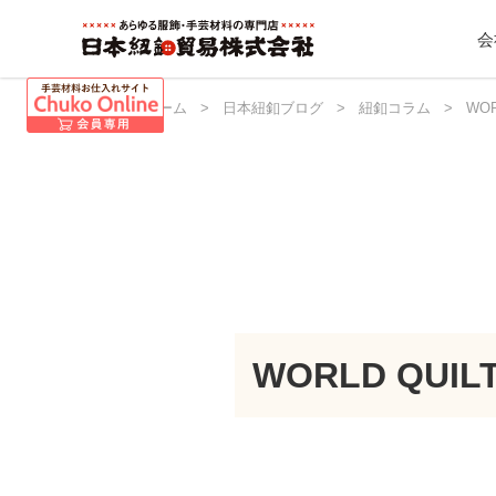
会
日本紐釦 ホーム
>
日本紐釦ブログ
>
紐釦コラム
>
WO
WORLD QUI