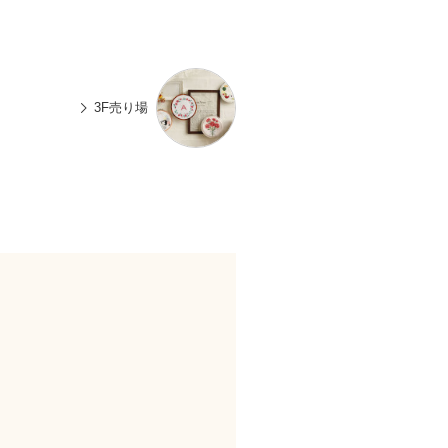
n
有
e
3F売り場