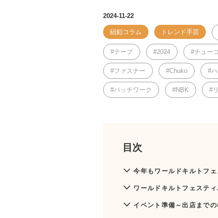
2024-11-22
紐釦コラム
トレンド手芸
テープ
2024
チュー
ファスナー
Chuko
ハ
パッチワーク
NBK
目次
今年もワールドキルトフェ
ワールドキルトフェスティ
イベント準備～出店までの