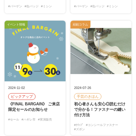
#バーゲン
#缶バッジ
#ミシン
#バーゲン
#缶バッジ
#ミシン
イベント情報
紐釦コラム
2024-11-02
2024-07-26
ピックアップ
手芸のきほん
《FINAL BARGAIN》 ご来店
初心者さんも安心◎読むだけ
限定セールのお知らせ
で分かる！ファスナーの縫い
付け方法
#セール
#ハギレ市
#実演販売
#ｸﾘｯﾌﾟ
#コンシールファスナー
#ズボン