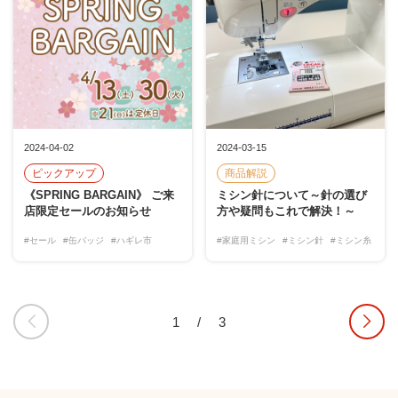
2024-04-02
2024-03-15
ピックアップ
商品解説
《SPRING BARGAIN》 ご来
ミシン針について～針の選び
店限定セールのお知らせ
方や疑問もこれで解決！～
#セール
#缶バッジ
#ハギレ市
#家庭用ミシン
#ミシン針
#ミシン糸
1
/
3