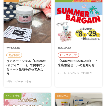
2024-06-28
2024-06-03
商品解説
ピックアップ
ラミネートジェル「Odicoat
《SUMMER BARGAIN》 ご
(オディコート)」で簡単にラ
来店限定セールのお知らせ
ミネート生地を作ってみよ
#セール
#ハギレ市
#実演販売
う！
#簡単
#ポーチ
#小物
イベント情報
紐釦コラム