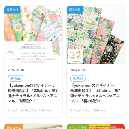
商品情報
商品情報
2024-07-10
2024-07-06
新商品
新商品
【yukiemonのデザイナー：
【yukiemonのデザイナー：
松浦由起江】「22fabric」第7
松浦由起江】「22fabric」第7
弾ナチュラル×メルヘン×アニ
弾ナチュラル×メルヘン×アニ
マル 3柄紹介！
マル 3柄の紹介♪
#バッグ
#ナチュラル
#60ローン
#バッグ
#淡い
#60ローン
紐釦コラム
イベント情報