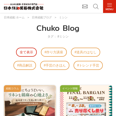
日本紐釦 ホーム
>
日本紐釦ブログ
>
ミシン
Chuko Blog
タグ： #ミシン
全て表示
作り方講座
道具のはなし
商品解説
手芸のきほん
トレンド手芸
紐釦コラム
イベント情報