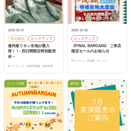
2026-03-27
2025-10-30
商品解説
ピックアップ
ピックアップ
遠州産リネン生地が新入
《FINAL BARGAIN》 ご来店
荷！！- 四日間限定特別販売
限定セールのお知らせ
会 –
#バーゲン
#体験
#ミシン
#ソーイング
#遠州織物
#遠州産
イベント情報
講習会