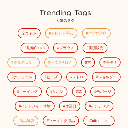
Trending Tags
人気のタグ
全て表示
トレンド手芸
作り方講座
別館Chuko
ブラウス
実演販売
道具のはなし
手芸のきほん
本
手作り
ナチュラル
ビーズ
レトロ
ショルダー
ソーイング
リボン
花
缶バッジ
ハンドメイド体験
休業日
インテリア
商品解説
ソーイング用品
Cotton fabric