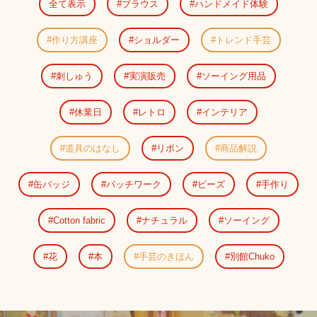
全て表示
ブラウス
ハンドメイド体験
作り方講座
ショルダー
トレンド手芸
刺しゅう
実演販売
ソーイング用品
休業日
レトロ
インテリア
道具のはなし
リボン
商品解説
缶バッジ
パッチワーク
ビーズ
手作り
Cotton fabric
ナチュラル
ソーイング
花
本
手芸のきほん
別館Chuko