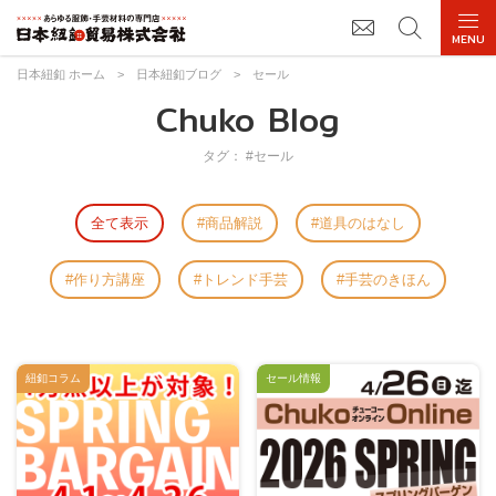
日本紐釦 ホーム
>
日本紐釦ブログ
>
セール
Chuko Blog
タグ： #セール
全て表示
商品解説
道具のはなし
作り方講座
トレンド手芸
手芸のきほん
紐釦コラム
セール情報