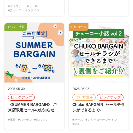
#ファスナー
#セール
#チューコーオンライン
イベント情報
紐釦コラム
2025-05-30
2025-05-02
ピックアップ
作り方講座
ピックアップ
《SUMMER BARGAIN》 ご
Chuko BARGAIN -セールチラ
来店限定セールのお知らせ
シができるまで-
#体験
#バーゲン
#缶バッジ
#セール
#チューコーオンライン
#sale