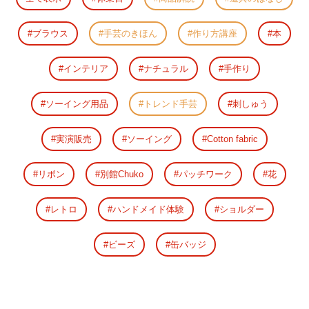
ブラウス
手芸のきほん
作り方講座
本
インテリア
ナチュラル
手作り
ソーイング用品
トレンド手芸
刺しゅう
実演販売
ソーイング
Cotton fabric
リボン
別館Chuko
パッチワーク
花
レトロ
ハンドメイド体験
ショルダー
ビーズ
缶バッジ