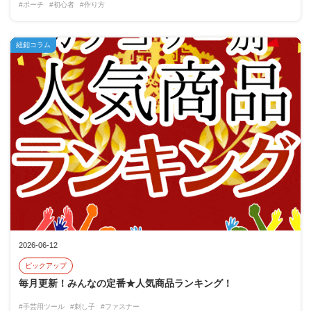
#ポーチ
#初心者
#作り方
紐釦コラム
2026-06-12
ピックアップ
毎月更新！みんなの定番★人気商品ランキング！
#手芸用ツール
#刺し子
#ファスナー