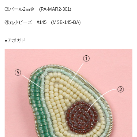
③パール2㎜金 (PA-MAR2-301)
④丸小ビーズ #145 (MSB-145-BA)
●
アボガド