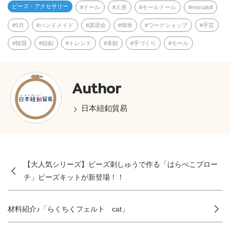
ビーズ・アクセサリー
ドール
人形
モールドール
morudoll
5月
ハンドメイド
講習会
簡単
ワークショップ
手芸
韓国
紐釦
トレンド
本館
手づくり
モール
Author
日本紐釦貿易
【大人気シリーズ】ビーズ刺しゅうで作る「はらぺこブロー
チ」ビーズキットが新登場！！
材料紹介♪「らくちくフェルト cat」