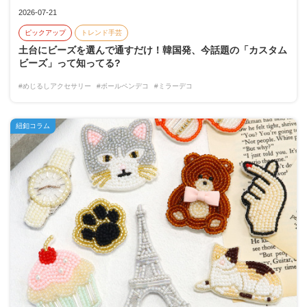
2026-07-21
ピックアップ
トレンド手芸
土台にビーズを選んで通すだけ！韓国発、今話題の「カスタム
ビーズ」って知ってる?
#めじるしアクセサリー
#ボールペンデコ
#ミラーデコ
紐釦コラム