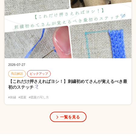
2026-07-27
商品解説
ピックアップ
【これだけ押さえればヨシ！】刺繍初めてさんが覚えるべき最
初のステッチ
#刺繍
#図案
#図案の写し方
一覧を見る