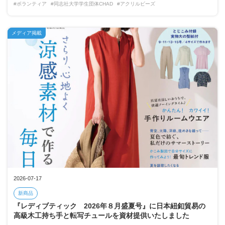
#ボランティア
#同志社大学学生団体CHAD
#アクリルビーズ
メディア掲載
2026-07-17
新商品
『レディブティック 2026年８月盛夏号』に日本紐釦貿易の
高級木工持ち手と転写チュールを資材提供いたしました