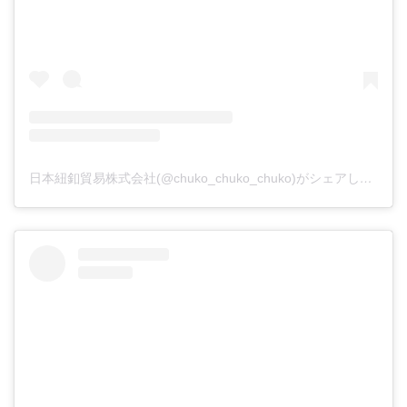
日本紐釦貿易株式会社(@chuko_chuko_chuko)がシェアした投稿