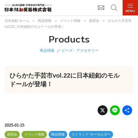
日本紐釦 ホーム
>
商品情報
>
イベント情報
>
講習会
>
ひらかた手芸市
vol.22に日本紐釦のモルドールが登場！
Products
商品情報
ビーズ・アクセサリー
ひらかた手芸市vol.22に日本紐釦のモル
ドールが登場！
X
Li
n
e
2025-01-15
講習会
イベント情報
商品情報
ストラップ･キーホルダー