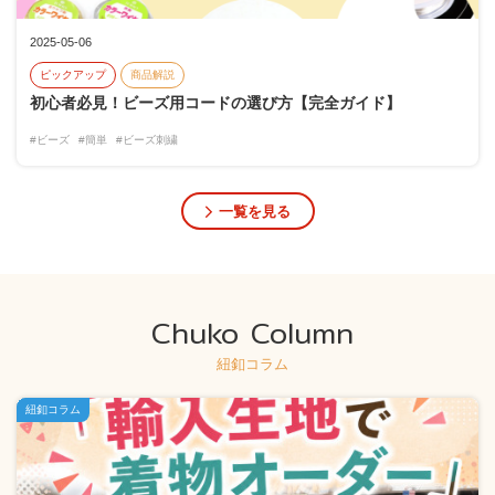
2025-05-06
ピックアップ
商品解説
初心者必見！ビーズ用コードの選び方【完全ガイド】
#ビーズ
#簡単
#ビーズ刺繍
一覧を見る
Chuko Column
紐釦コラム
紐釦コラム