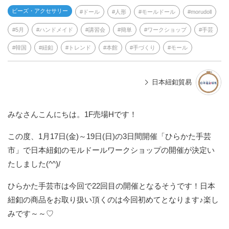
ビーズ・アクセサリー
ドール
人形
モールドール
morudoll
5月
ハンドメイド
講習会
簡単
ワークショップ
手芸
韓国
紐釦
トレンド
本館
手づくり
モール
日本紐釦貿易
みなさんこんにちは。1F売場Hです！
この度、1月17日(金)～19日(日)の3日間開催「ひらかた手芸
市」で日本紐釦のモルドールワークショップの開催が決定い
たしました(^^)/
ひらかた手芸市は今回で22回目の開催となるそうです！日本
紐釦の商品をお取り扱い頂くのは今回初めてとなります♪楽し
みです～～♡