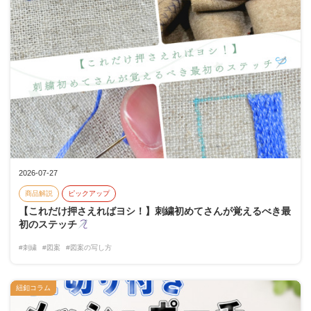
2026-07-27
商品解説
ピックアップ
【これだけ押さえればヨシ！】刺繍初めてさんが覚えるべき最
初のステッチ
#刺繍
#図案
#図案の写し方
紐釦コラム