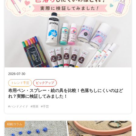
2026-07-30
トレンド手芸
ピックアップ
布用ペン・スプレー・絵の具を比較！色落ちしにくいのはど
れ？実際に検証してみました！
#ハンドメイド
#簡単
#手芸
紐釦コラム