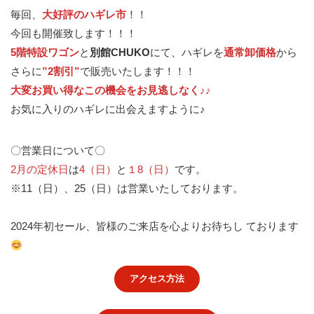
毎回、
大好評のハギレ市
！！
今回も開催致します！！！
5階特設ワゴン
と
別館CHUKO
にて、ハギレを
通常卸価格
から
さらに
”2割引”
で販売いたします！！！
大変お買い得なこの機会をお見逃しなく♪♪
お気に入りのハギレに出会えますように♪
〇営業日について〇
2月の定休日
は
4（日）
と
１8（日）
です。
※11（日）、25（日）は営業いたしております。
2024年初セール、皆様のご来店を心よりお待ちし ております
アクセス方法