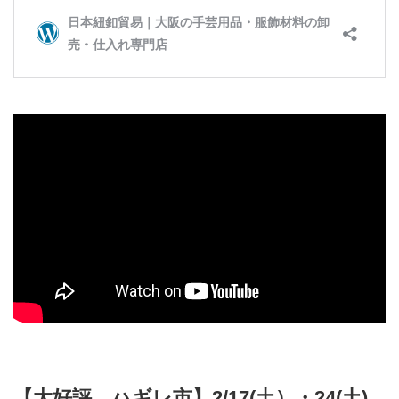
【大好評 ハギレ市】2/17(土）・24(土)