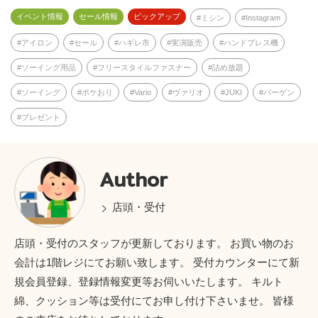
イベント情報
セール情報
ピックアップ
ミシン
Instagram
アイロン
セール
ハギレ市
実演販売
ハンドプレス機
ソーイング用品
フリースタイルファスナー
詰め放題
ソーイング
ポケおり
Vario
ヴァリオ
JUKI
バーゲン
プレゼント
Author
店頭・受付
店頭・受付のスタッフが更新しております。 お買い物のお
会計は1階レジにてお願い致します。 受付カウンターにて新
規会員登録、登録情報変更等お伺いいたします。 キルト
綿、クッション等は受付にてお申し付け下さいませ。 皆様