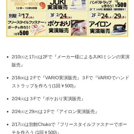
2/10㈯と17㈯は2Fで『メーカー様によるJUKIミシンの実演
販売』
2/16㈮は２Fで『VARIO実演販売』３Fで『VARIOでハンド
ストラップを作ろう(1回￥500)』
2/24㈯は３Fで『ポケおり実演販売』
2/24㈯と29㈭は２Fで『アイロン実演販売』
2/17㈯は別館Chukoで『フリースタイルファスナーでポー
チを作ろう (1回￥500)』