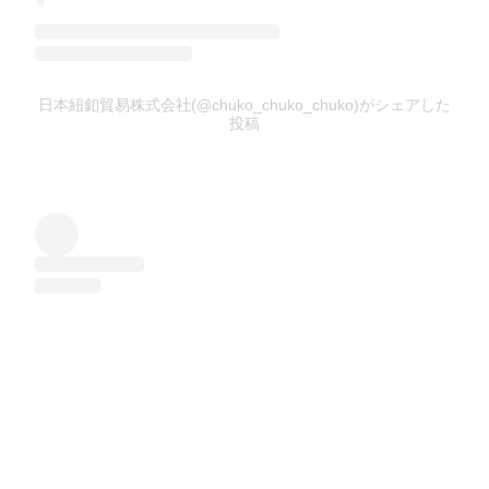
日本紐釦貿易株式会社(@chuko_chuko_chuko)がシェアした
投稿