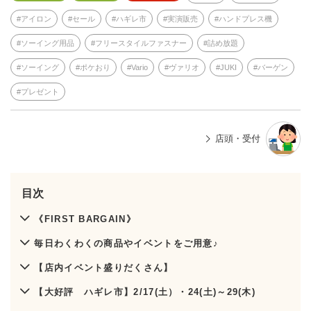
アイロン
セール
ハギレ市
実演販売
ハンドプレス機
ソーイング用品
フリースタイルファスナー
詰め放題
ソーイング
ポケおり
Vario
ヴァリオ
JUKI
バーゲン
プレゼント
店頭・受付
目次
《FIRST BARGAIN》
毎日わくわくの商品やイベントをご用意♪
【店内イベント盛りだくさん】
【大好評 ハギレ市】2/17(土）・24(土)～29(木)