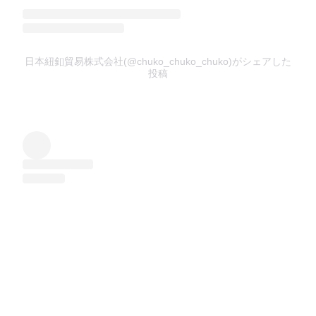
日本紐釦貿易株式会社(@chuko_chuko_chuko)がシェアした
投稿