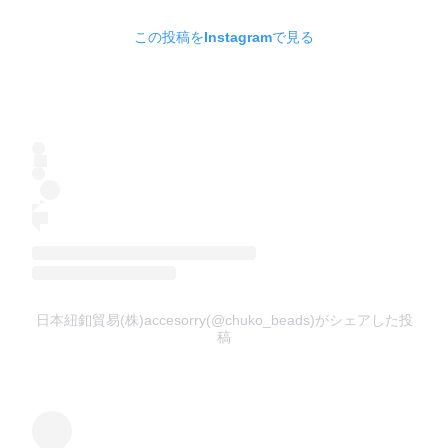
この投稿をInstagramで見る
日本紐釦貿易(株)accesorry(@chuko_beads)がシェアした投
稿