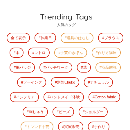
Trending Tags
人気のタグ
全て表示
休業日
道具のはなし
ブラウス
本
レトロ
手芸のきほん
作り方講座
缶バッジ
パッチワーク
花
商品解説
ソーイング
別館Chuko
ナチュラル
インテリア
ハンドメイド体験
Cotton fabric
刺しゅう
ビーズ
ショルダー
トレンド手芸
実演販売
手作り