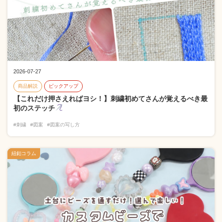
2026-07-27
商品解説
ピックアップ
【これだけ押さえればヨシ！】刺繍初めてさんが覚えるべき最
初のステッチ
#刺繍
#図案
#図案の写し方
紐釦コラム