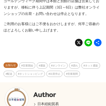
ゴールデンウィーク期間中は本館と別館の店舗は営業してお
りますが、移転に伴う上記期間（3日～6日）は弊社オンライ
ンショップの出荷・お問い合わせは停止となります。
ご利用のお客様にはご不便をおかけしますが、何卒ご容赦の
ほどよろしくお願い申し上げます。
X
Li
n
e
お知らせ
営業開始
通販
オンライン
遅れ
ネット通販
配送
ネットショッピング
出荷停止
営業期間
Author
日本紐釦貿易