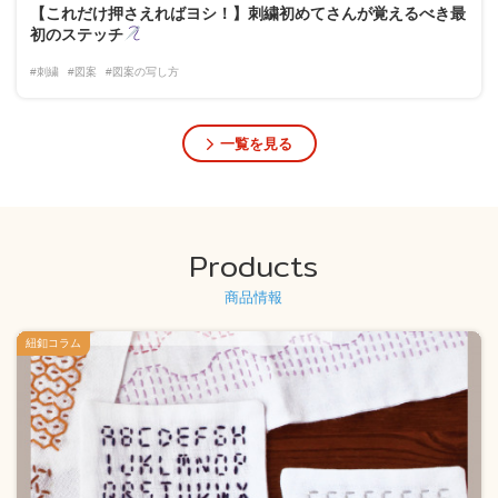
【これだけ押さえればヨシ！】刺繍初めてさんが覚えるべき最
初のステッチ
#刺繍
#図案
#図案の写し方
一覧を見る
Products
商品情報
紐釦コラム