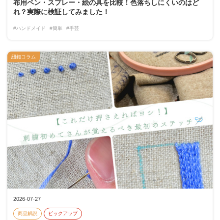
布用ペン・スプレー・絵の具を比較！色落ちしにくいのはど
れ？実際に検証してみました！
#ハンドメイド
#簡単
#手芸
紐釦コラム
2026-07-27
商品解説
ピックアップ