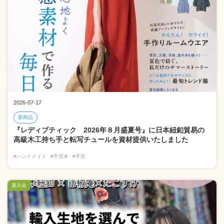
2026-07-17
新商品
『レディブティック 2026年８月盛夏号』に日本紐釦貿易の
高級木工持ち手と転写チュールを資材提供いたしました
#ハンドメイド
#手芸本
#手芸
展示会